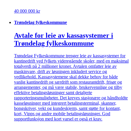
40 000 000 kr
Trøndelag fylkeskommune
Avtale for leie av kassasystemer i
Trøndelag fylkeskommune
Trøndelag Fylkeskommune trenger leie av kassasystemer for
kantinedrift ved fylkets videregående skoler, med en maksimal
totalverdi på 2 millioner kroner. Avtalen omfatter leie av
maskinvare, drift av løsningen inkludert service og
vedlikehold. Kassasystemene skal dekke behov for både
vanlig kantinedrift og særdrift som restaurantdrift, frisør og
arrangementer, og må være stabile, brukervennlige og tilby
effektive betalingsløsninger samt detaljerte
rapporteringsmuligheter. Det kreves stasjonære og håndholdte
kasseløsninger med integrert betalingsterminal, skanner,
bongskriver, vekt og kundeskjerm, samt støtte for kontant,
kort, Vipps og andre mobile betalingsløsninger. God
supportfunksjon med kort varsel er også et krav.