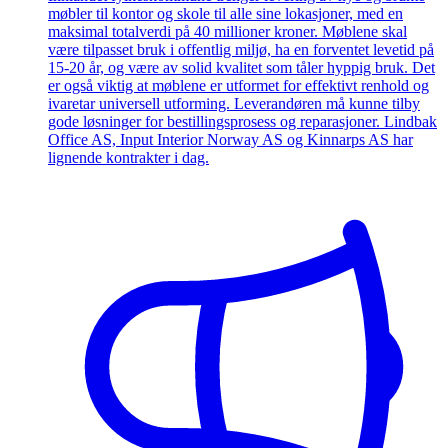
møbler til kontor og skole til alle sine lokasjoner, med en
maksimal totalverdi på 40 millioner kroner. Møblene skal
være tilpasset bruk i offentlig miljø, ha en forventet levetid på
15-20 år, og være av solid kvalitet som tåler hyppig bruk. Det
er også viktig at møblene er utformet for effektivt renhold og
ivaretar universell utforming. Leverandøren må kunne tilby
gode løsninger for bestillingsprosess og reparasjoner. Lindbak
Office AS, Input Interior Norway AS og Kinnarps AS har
lignende kontrakter i dag.