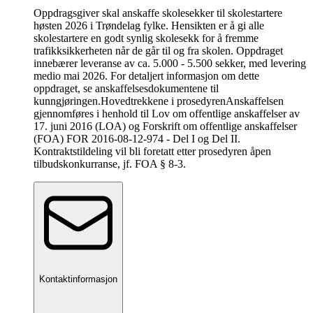
Oppdragsgiver skal anskaffe skolesekker til skolestartere
høsten 2026 i Trøndelag fylke. Hensikten er å gi alle
skolestartere en godt synlig skolesekk for å fremme
trafikksikkerheten når de går til og fra skolen. Oppdraget
innebærer leveranse av ca. 5.000 - 5.500 sekker, med levering
medio mai 2026. For detaljert informasjon om dette
oppdraget, se anskaffelsesdokumentene til
kunngjøringen.
Hovedtrekkene i prosedyren
Anskaffelsen
gjennomføres i henhold til Lov om offentlige anskaffelser av
17. juni 2016 (LOA) og Forskrift om offentlige anskaffelser
(FOA) FOR 2016-08-12-974 - Del I og Del II.
Kontraktstildeling vil bli foretatt etter prosedyren åpen
tilbudskonkurranse, jf. FOA § 8-3.
Kontaktinformasjon