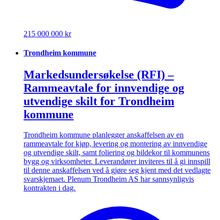
215 000 000 kr
Trondheim kommune
Markedsundersøkelse (RFI) –
Rammeavtale for innvendige og
utvendige skilt for Trondheim
kommune
Trondheim kommune planlegger anskaffelsen av en
rammeavtale for kjøp, levering og montering av innvendige
og utvendige skilt, samt foliering og bildekor til kommunens
bygg og virksomheter. Leverandører inviteres til å gi innspill
til denne anskaffelsen ved å gjøre seg kjent med det vedlagte
svarskjemaet. Plenum Trondheim AS har sannsynligvis
kontrakten i dag.