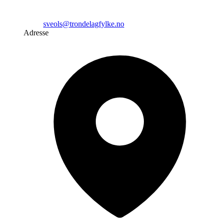
sveols@trondelagfylke.no
Adresse