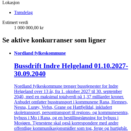
Lokasjon
Trøndelag
Estimert verdi
1 000 000,00 kr
Se aktive konkurranser som ligner
Nordland fylkeskommune
Bussdrift Indre Helgeland 01.10.2027-
30.09.2040
Nordland fylkeskommune trenger busstjenester for Indre
Helgeland over 13 år, fra 1. oktober 2027 til 30. september
2040, med en maksimal totalverdi på 1,37 milliarder kroner.
Anbudet omfatter busstransport i kommunene Rana, Hemnes,
Nesna, Lurøy, Vefsn, Grane og Hattfjelldal, inkludert
skoletransport, persontransport til regions- og kommunesentra,
bybuss i Mo i Rana, og en bestillingsløsning for bybuss i
Mosjøen. Tjenestene skal også korrespondere med andre
offentlige kommunikasjonsmidler som tog, ferge og hurtigbåt.