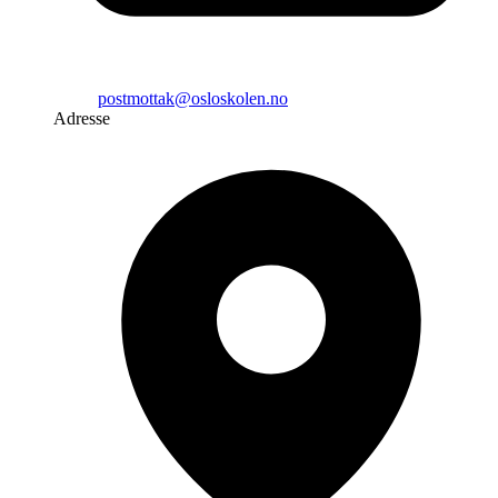
postmottak@osloskolen.no
Adresse