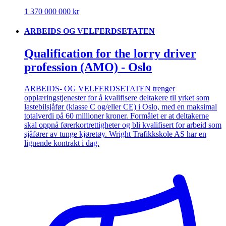
1 370 000 000 kr
ARBEIDS OG VELFERDSETATEN
Qualification for the lorry driver
profession (AMO) - Oslo
ARBEIDS- OG VELFERDSETATEN trenger
opplæringstjenester for å kvalifisere deltakere til yrket som
lastebilsjåfør (klasse C og/eller CE) i Oslo, med en maksimal
totalverdi på 60 millioner kroner. Formålet er at deltakerne
skal oppnå førerkortrettigheter og bli kvalifisert for arbeid som
sjåfører av tunge kjøretøy. Wright Trafikkskole AS har en
lignende kontrakt i dag.