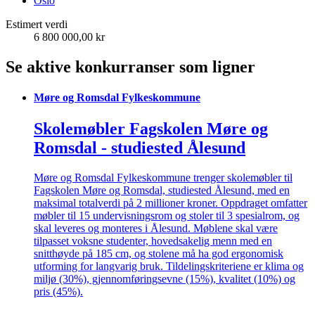
Oslo
Estimert verdi
6 800 000,00 kr
Se aktive konkurranser som ligner
Møre og Romsdal Fylkeskommune
Skolemøbler Fagskolen Møre og
Romsdal - studiested Ålesund
Møre og Romsdal Fylkeskommune trenger skolemøbler til
Fagskolen Møre og Romsdal, studiested Ålesund, med en
maksimal totalverdi på 2 millioner kroner. Oppdraget omfatter
møbler til 15 undervisningsrom og stoler til 3 spesialrom, og
skal leveres og monteres i Ålesund. Møblene skal være
tilpasset voksne studenter, hovedsakelig menn med en
snitthøyde på 185 cm, og stolene må ha god ergonomisk
utforming for langvarig bruk. Tildelingskriteriene er klima og
miljø (30%), gjennomføringsevne (15%), kvalitet (10%) og
pris (45%).