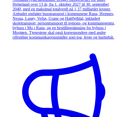
Helgeland over 13 år, fra 1. oktober 2027 til 30. september
2040, med en maksimal totalverdi på 1,37 milliarder kroner.
Anbudet omfatter busstransport i kommunene Rana, Hemnes,
Nesna, Lurøy, Vefsn, Grane og Hattfjelldal, inkludert
skoletransport, persontransport til regions- og kommunesentra,
bybuss i Mo i Rana, og en bestillingsløsning for bybuss i
Mosjøen. Tjenestene skal også korrespondere med andre
offentlige kommunikasjonsmidler som tog, ferge og hurtigbåt.