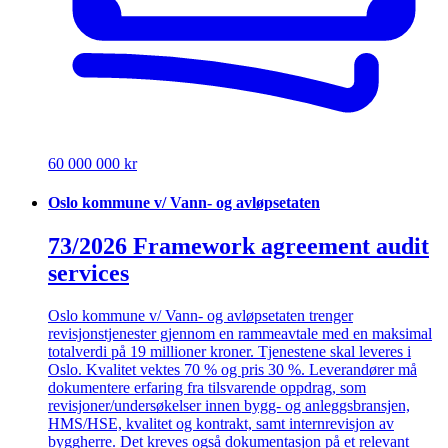
60 000 000 kr
Oslo kommune v/ Vann- og avløpsetaten
73/2026 Framework agreement audit
services
Oslo kommune v/ Vann- og avløpsetaten trenger
revisjonstjenester gjennom en rammeavtale med en maksimal
totalverdi på 19 millioner kroner. Tjenestene skal leveres i
Oslo. Kvalitet vektes 70 % og pris 30 %. Leverandører må
dokumentere erfaring fra tilsvarende oppdrag, som
revisjoner/undersøkelser innen bygg- og anleggsbransjen,
HMS/HSE, kvalitet og kontrakt, samt internrevisjon av
byggherre. Det kreves også dokumentasjon på et relevant