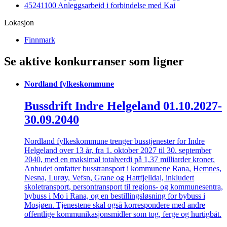
45241100 Anleggsarbeid i forbindelse med Kai
Lokasjon
Finnmark
Se aktive konkurranser som ligner
Nordland fylkeskommune
Bussdrift Indre Helgeland 01.10.2027-
30.09.2040
Nordland fylkeskommune trenger busstjenester for Indre
Helgeland over 13 år, fra 1. oktober 2027 til 30. september
2040, med en maksimal totalverdi på 1,37 milliarder kroner.
Anbudet omfatter busstransport i kommunene Rana, Hemnes,
Nesna, Lurøy, Vefsn, Grane og Hattfjelldal, inkludert
skoletransport, persontransport til regions- og kommunesentra,
bybuss i Mo i Rana, og en bestillingsløsning for bybuss i
Mosjøen. Tjenestene skal også korrespondere med andre
offentlige kommunikasjonsmidler som tog, ferge og hurtigbåt.