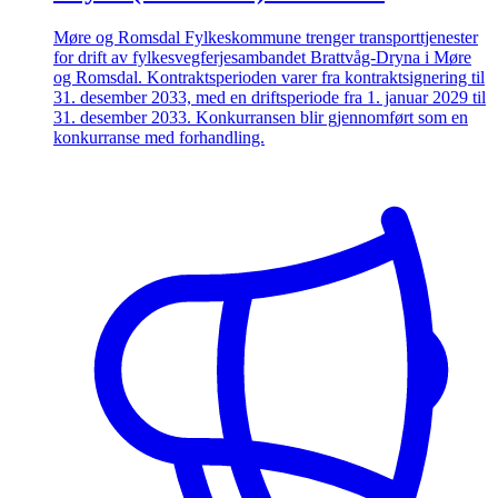
Møre og Romsdal Fylkeskommune trenger transporttjenester
for drift av fylkesvegferjesambandet Brattvåg-Dryna i Møre
og Romsdal. Kontraktsperioden varer fra kontraktsignering til
31. desember 2033, med en driftsperiode fra 1. januar 2029 til
31. desember 2033. Konkurransen blir gjennomført som en
konkurranse med forhandling.