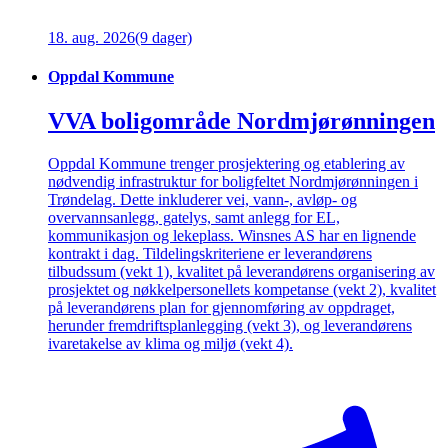
18. aug. 2026
(9 dager)
Oppdal Kommune
VVA boligområde Nordmjørønningen
Oppdal Kommune trenger prosjektering og etablering av
nødvendig infrastruktur for boligfeltet Nordmjørønningen i
Trøndelag. Dette inkluderer vei, vann-, avløp- og
overvannsanlegg, gatelys, samt anlegg for EL,
kommunikasjon og lekeplass. Winsnes AS har en lignende
kontrakt i dag. Tildelingskriteriene er leverandørens
tilbudssum (vekt 1), kvalitet på leverandørens organisering av
prosjektet og nøkkelpersonellets kompetanse (vekt 2), kvalitet
på leverandørens plan for gjennomføring av oppdraget,
herunder fremdriftsplanlegging (vekt 3), og leverandørens
ivaretakelse av klima og miljø (vekt 4).