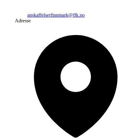
anskaffelserfinnmark@ffk.no
Adresse