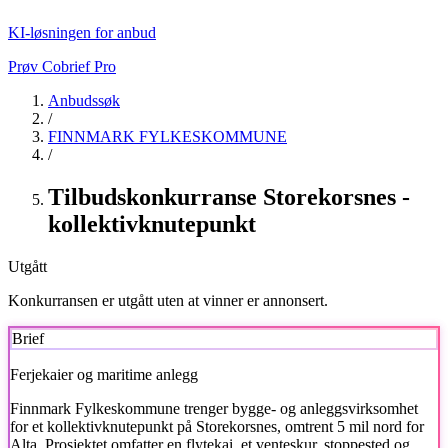
KI-løsningen for anbud
Prøv Cobrief Pro
Anbudssøk
/
FINNMARK FYLKESKOMMUNE
/
Tilbudskonkurranse Storekorsnes -
kollektivknutepunkt
Utgått
Konkurransen er utgått uten at vinner er annonsert.
Brief
Ferjekaier og maritime anlegg
Finnmark Fylkeskommune
trenger bygge- og anleggsvirksomhet
for et kollektivknutepunkt på Storekorsnes, omtrent 5 mil nord for
Alta. Prosjektet omfatter en flytekai, et venteskur, stoppested og