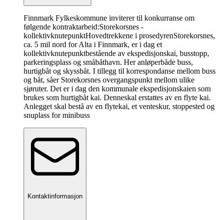
Finnmark Fylkeskommune inviterer til konkurranse om
følgende kontraktarbeid:Storekorsnes -
kollektivknutepunkt
Hovedtrekkene i prosedyren
Storekorsnes,
ca. 5 mil nord for Alta i Finnmark, er i dag et
kollektivknutepunktbestående av ekspedisjonskai, busstopp,
parkeringsplass og småbåthavn. Her anløperbåde buss,
hurtigbåt og skyssbåt. I tillegg til korrespondanse mellom buss
og båt, såer Storekorsnes overgangspunkt mellom ulike
sjøruter. Det er i dag den kommunale ekspedisjonskaien som
brukes som hurtigbåt kai. Denneskal erstattes av en flyte kai.
Anlegget skal bestå av en flytekai, et venteskur, stoppested og
snuplass for minibuss
Kontaktinformasjon