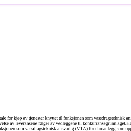
le for kjøp av tjenester knyttet til funksjonen som vassdragsteknisk a
ivelse av leveransene følger av vedleggene til konkurransegrunnlaget.
Ho
unksjonen som vassdragsteknisk ansvarlig (VTA) for damanlegg som oppdra