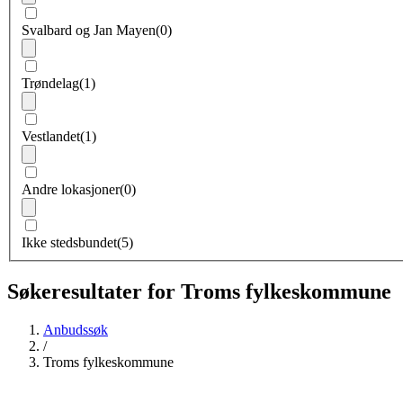
Svalbard og Jan Mayen
(0)
Trøndelag
(1)
Vestlandet
(1)
Andre lokasjoner
(0)
Ikke stedsbundet
(5)
Søkeresultater for Troms fylkeskommune
Anbudssøk
/
Troms fylkeskommune