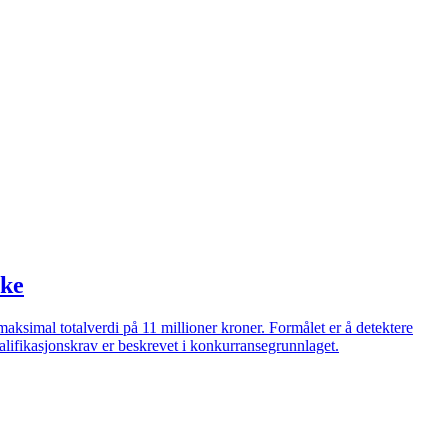
lke
simal totalverdi på 11 millioner kroner. Formålet er å detektere
valifikasjonskrav er beskrevet i konkurransegrunnlaget.