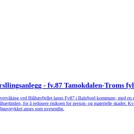
rsllingsanlegg - fv.87 Tamokdalen-Troms fy
vervåking ved Blåbærfjellet langs Fv87 i Balsfjord kommune, med en mak
låbærtinden, for å redusere risikoen for person- og materielle skader. K
iljøavtrykket anses som uvesentlig.