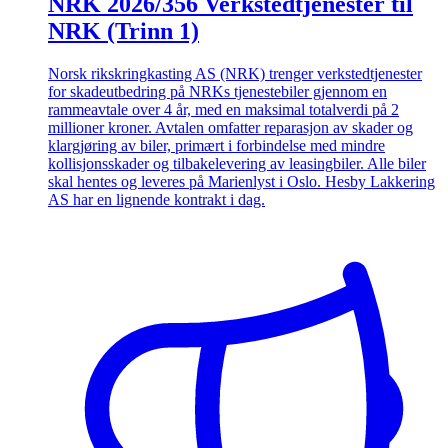
NRK 2026/356 Verkstedtjenester til
NRK (Trinn 1)
Norsk rikskringkasting AS (NRK) trenger verkstedtjenester
for skadeutbedring på NRKs tjenestebiler gjennom en
rammeavtale over 4 år, med en maksimal totalverdi på 2
millioner kroner. Avtalen omfatter reparasjon av skader og
klargjøring av biler, primært i forbindelse med mindre
kollisjonsskader og tilbakelevering av leasingbiler. Alle biler
skal hentes og leveres på Marienlyst i Oslo. Hesby Lakkering
AS har en lignende kontrakt i dag.