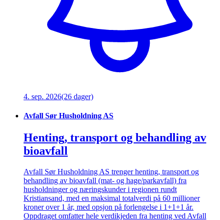
4. sep. 2026
(26 dager)
Avfall Sør Husholdning AS
Henting, transport og behandling av
bioavfall
Avfall Sør Husholdning AS trenger henting, transport og
behandling av bioavfall (mat- og hage/parkavfall) fra
husholdninger og næringskunder i regionen rundt
Kristiansand, med en maksimal totalverdi på 60 millioner
kroner over 1 år, med opsjon på forlengelse i 1+1+1 år.
Oppdraget omfatter hele verdikjeden fra henting ved Avfall