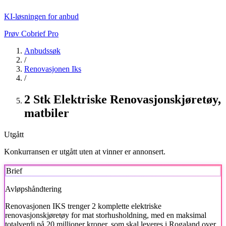
KI-løsningen for anbud
Prøv Cobrief Pro
Anbudssøk
/
Renovasjonen Iks
/
2 Stk Elektriske Renovasjonskjøretøy,
matbiler
Utgått
Konkurransen er utgått uten at vinner er annonsert.
Brief
Avløpshåndtering
Renovasjonen IKS
trenger 2 komplette elektriske
renovasjonskjøretøy for mat storhusholdning, med en maksimal
totalverdi på 20 millioner kroner, som skal leveres i Rogaland over