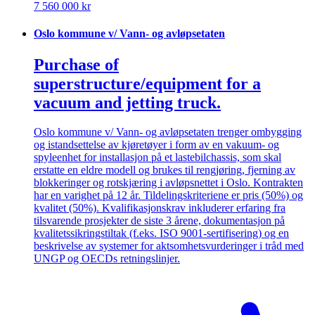
7 560 000 kr
Oslo kommune v/ Vann- og avløpsetaten
Purchase of
superstructure/equipment for a
vacuum and jetting truck.
Oslo kommune v/ Vann- og avløpsetaten trenger ombygging
og istandsettelse av kjøretøyer i form av en vakuum- og
spyleenhet for installasjon på et lastebilchassis, som skal
erstatte en eldre modell og brukes til rengjøring, fjerning av
blokkeringer og rotskjæring i avløpsnettet i Oslo. Kontrakten
har en varighet på 12 år. Tildelingskriteriene er pris (50%) og
kvalitet (50%). Kvalifikasjonskrav inkluderer erfaring fra
tilsvarende prosjekter de siste 3 årene, dokumentasjon på
kvalitetssikringstiltak (f.eks. ISO 9001-sertifisering) og en
beskrivelse av systemer for aktsomhetsvurderinger i tråd med
UNGP og OECDs retningslinjer.