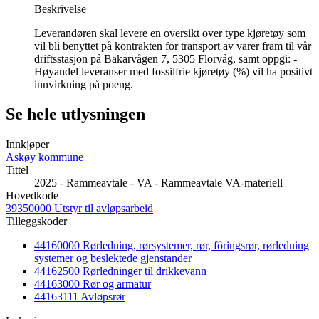
Beskrivelse
Leverandøren skal levere en oversikt over type kjøretøy som
vil bli benyttet på kontrakten for transport av varer fram til vår
driftsstasjon på Bakarvågen 7, 5305 Florvåg, samt oppgi: -
Høyandel leveranser med fossilfrie kjøretøy (%) vil ha positivt
innvirkning på poeng.
Se hele utlysningen
Innkjøper
Askøy kommune
Tittel
2025 - Rammeavtale - VA - Rammeavtale VA-materiell
Hovedkode
39350000 Utstyr til avløpsarbeid
Tilleggskoder
44160000 Rørledning, rørsystemer, rør, fôringsrør, rørledning
systemer og beslektede gjenstander
44162500 Rørledninger til drikkevann
44163000 Rør og armatur
44163111 Avløpsrør