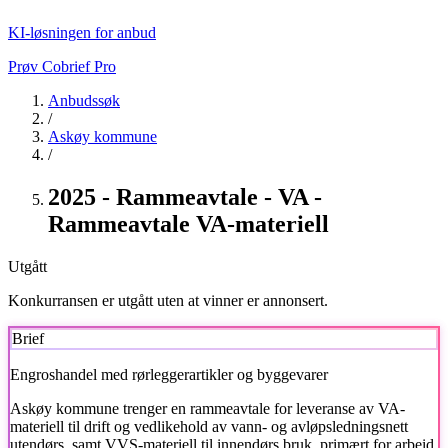
KI-løsningen for anbud
Prøv Cobrief Pro
Anbudssøk
/
Askøy kommune
/
2025 - Rammeavtale - VA -
Rammeavtale VA-materiell
Utgått
Konkurransen er utgått uten at vinner er annonsert.
Brief
Engroshandel med rørleggerartikler og byggevarer
Askøy kommune
trenger en rammeavtale for leveranse av VA-
materiell til drift og vedlikehold av vann- og avløpsledningsnett
utendørs, samt VVS-materiell til innendørs bruk, primært for arbeid