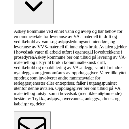
Askøy kommune ved enhet vann og avløp og har behov for
en rammeavtale for leveranse av VA- materiell til drift og
vedlikehold av vann-og avløpsledningsnett utendørs, og
leveranse av VVS-materiell til innendørs bruk. Avtalen gjelder
i hovedsak varer til arbeid utført i egenregi.
Hovedtrekkene i
prosedyren
Askøy kommune ber om tilbud på levering av VA-
materiell og utstyr til bruk i kommunalteknisk drift,
vedlikehold og rehabilitering av VA-anlegg, samt til mindre
nyanlegg som gjennomføres av oppdragsgiver. Varer tilknyttet
oppdrag som involverer andre rammeavtaler for
rørleggertjenester eller entrepriser, faller i utgangspunktet
utenfor denne avtalen. Oppdragsgiver ber om tilbud på VA-
materiell og -utstyr som i hovedsak (men ikke uttømmende)
består av: Trykk-, avløps-, overvanns-, anleggs-, drens- og
kabelrør og deler.