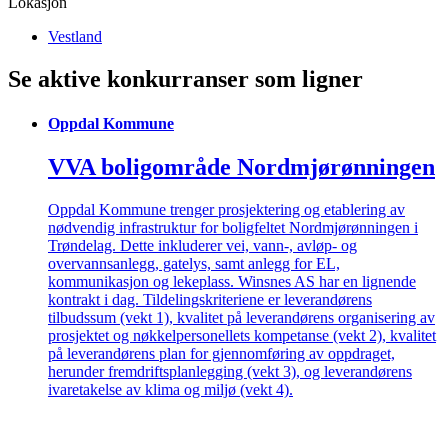
Lokasjon
Vestland
Se aktive konkurranser som ligner
Oppdal Kommune
VVA boligområde Nordmjørønningen
Oppdal Kommune trenger prosjektering og etablering av
nødvendig infrastruktur for boligfeltet Nordmjørønningen i
Trøndelag. Dette inkluderer vei, vann-, avløp- og
overvannsanlegg, gatelys, samt anlegg for EL,
kommunikasjon og lekeplass. Winsnes AS har en lignende
kontrakt i dag. Tildelingskriteriene er leverandørens
tilbudssum (vekt 1), kvalitet på leverandørens organisering av
prosjektet og nøkkelpersonellets kompetanse (vekt 2), kvalitet
på leverandørens plan for gjennomføring av oppdraget,
herunder fremdriftsplanlegging (vekt 3), og leverandørens
ivaretakelse av klima og miljø (vekt 4).