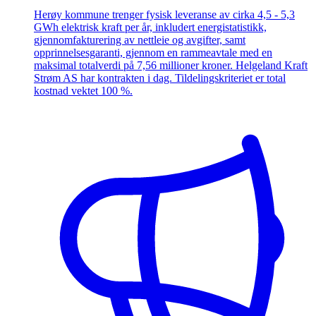
Herøy kommune trenger fysisk leveranse av cirka 4,5 - 5,3
GWh elektrisk kraft per år, inkludert energistatistikk,
gjennomfakturering av nettleie og avgifter, samt
opprinnelsesgaranti, gjennom en rammeavtale med en
maksimal totalverdi på 7,56 millioner kroner. Helgeland Kraft
Strøm AS har kontrakten i dag. Tildelingskriteriet er total
kostnad vektet 100 %.