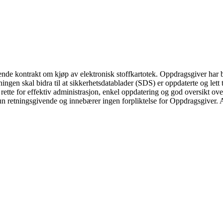
trakt om kjøp av elektronisk stoffkartotek. Oppdragsgiver har behov f
ingen skal bidra til at sikkerhetsdatablader (SDS) er oppdaterte og lett t
l rette for effektiv administrasjon, enkel oppdatering og god oversikt 
 kun retningsgivende og innebærer ingen forpliktelse for Oppdragsgiver. Av