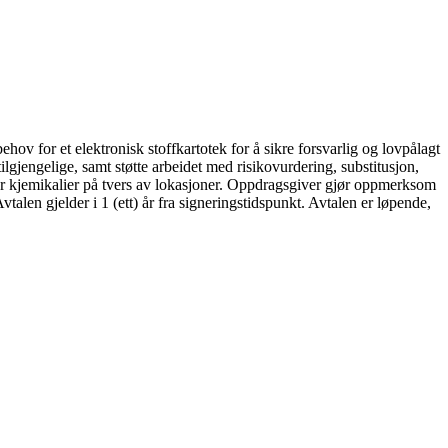
or et elektronisk stoffkartotek for å sikre forsvarlig og lovpålagt
ilgjengelige, samt støtte arbeidet med risikovurdering, substitusjon,
over kjemikalier på tvers av lokasjoner. Oppdragsgiver gjør oppmerksom
talen gjelder i 1 (ett) år fra signeringstidspunkt. Avtalen er løpende,