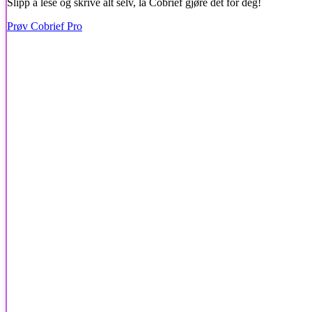
Slipp å lese og skrive alt selv, la Cobrief gjøre det for deg!
Prøv Cobrief Pro