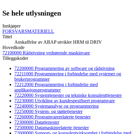
Se hele utlysningen
Innkjøper
FORSVARSMATERIELL
Tittel
Anskaffelse av ABAP utvikler HRM til DRIV
Hovedkode
72100000 Rådgivning vedrørende maskinvare
Tilleggskoder
72200000 Programmering av software og rådgivning
72211000 Programmering i forbindelse med systemer og
brukerprogrammer
72212000 Programmering i forbindelse med
applikasjonsprogrammer
72220000 Systemtjenester og tekniske konsulenttjenester
72230000 Utvikling av kundespesifisert programvare
72240000 Systemanalyse og programmering
72250000 System- og støttetjenester
72260000 Programvarerelaterte tjenester
72300000 Datatjenester
72500000 Datamaskinrelaterte tjenester
72600000 Support- og konsulentvirksomhet i forbindelse med