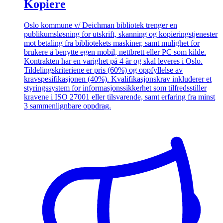
Kopiere
Oslo kommune v/ Deichman bibliotek trenger en
publikumsløsning for utskrift, skanning og kopieringstjenester
mot betaling fra bibliotekets maskiner, samt mulighet for
brukere å benytte egen mobil, nettbrett eller PC som kilde.
Kontrakten har en varighet på 4 år og skal leveres i Oslo.
Tildelingskriteriene er pris (60%) og oppfyllelse av
kravspesifikasjonen (40%). Kvalifikasjonskrav inkluderer et
styringssystem for informasjonssikkerhet som tilfredsstiller
kravene i ISO 27001 eller tilsvarende, samt erfaring fra minst
3 sammenlignbare oppdrag.