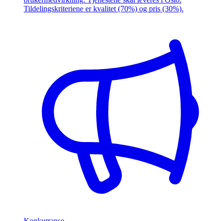
Tildelingskriteriene er kvalitet (70%) og pris (30%).
Konkurranse