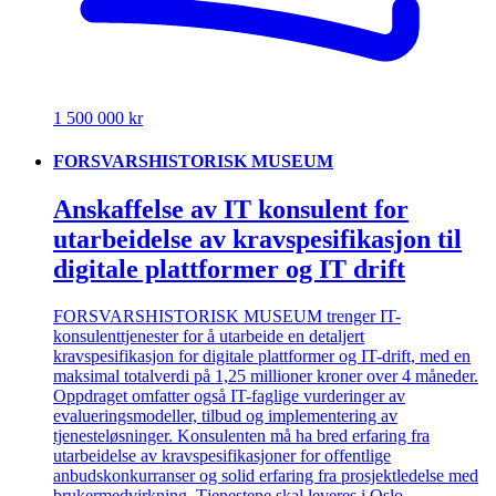
1 500 000 kr
FORSVARSHISTORISK MUSEUM
Anskaffelse av IT konsulent for
utarbeidelse av kravspesifikasjon til
digitale plattformer og IT drift
FORSVARSHISTORISK MUSEUM trenger IT-
konsulenttjenester for å utarbeide en detaljert
kravspesifikasjon for digitale plattformer og IT-drift, med en
maksimal totalverdi på 1,25 millioner kroner over 4 måneder.
Oppdraget omfatter også IT-faglige vurderinger av
evalueringsmodeller, tilbud og implementering av
tjenesteløsninger. Konsulenten må ha bred erfaring fra
utarbeidelse av kravspesifikasjoner for offentlige
anbudskonkurranser og solid erfaring fra prosjektledelse med
brukermedvirkning. Tjenestene skal leveres i Oslo.