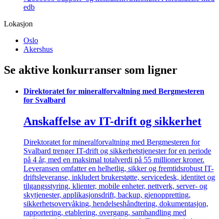
edb
Lokasjon
Oslo
Akershus
Se aktive konkurranser som ligner
Direktoratet for mineralforvaltning med Bergmesteren
for Svalbard
Anskaffelse av IT-drift og sikkerhet
Direktoratet for mineralforvaltning med Bergmesteren for
Svalbard trenger IT-drift og sikkerhetstjenester for en periode
på 4 år, med en maksimal totalverdi på 55 millioner kroner.
Leveransen omfatter en helhetlig, sikker og fremtidsrobust IT-
driftsleveranse, inkludert brukerstøtte, servicedesk, identitet og
tilgangsstyring, klienter, mobile enheter, nettverk, server- og
skytjenester, applikasjonsdrift, backup, gjenoppretting,
sikkerhetsovervåking, hendelseshåndtering, dokumentasjon,
rapportering, etablering, overgang, samhandling med