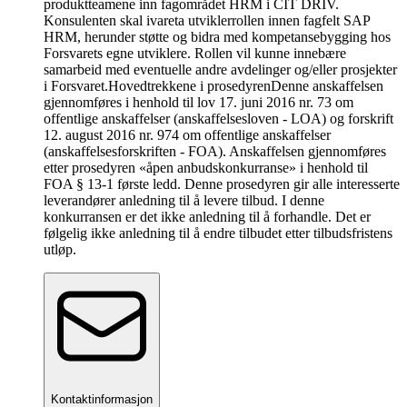
produktteamene inn fagområdet HRM i CIT DRIV.
Konsulenten skal ivareta utviklerrollen innen fagfelt SAP
HRM, herunder støtte og bidra med kompetansebygging hos
Forsvarets egne utviklere. Rollen vil kunne innebære
samarbeid med eventuelle andre avdelinger og/eller prosjekter
i Forsvaret.
Hovedtrekkene i prosedyren
Denne anskaffelsen
gjennomføres i henhold til lov 17. juni 2016 nr. 73 om
offentlige anskaffelser (anskaffelsesloven - LOA) og forskrift
12. august 2016 nr. 974 om offentlige anskaffelser
(anskaffelsesforskriften - FOA). Anskaffelsen gjennomføres
etter prosedyren «åpen anbudskonkurranse» i henhold til
FOA § 13-1 første ledd. Denne prosedyren gir alle interesserte
leverandører anledning til å levere tilbud. I denne
konkurransen er det ikke anledning til å forhandle. Det er
følgelig ikke anledning til å endre tilbudet etter tilbudsfristens
utløp.
Kontaktinformasjon