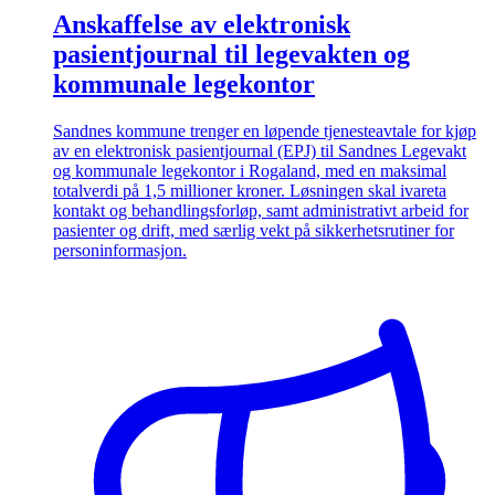
Anskaffelse av elektronisk
pasientjournal til legevakten og
kommunale legekontor
Sandnes kommune trenger en løpende tjenesteavtale for kjøp
av en elektronisk pasientjournal (EPJ) til Sandnes Legevakt
og kommunale legekontor i Rogaland, med en maksimal
totalverdi på 1,5 millioner kroner. Løsningen skal ivareta
kontakt og behandlingsforløp, samt administrativt arbeid for
pasienter og drift, med særlig vekt på sikkerhetsrutiner for
personinformasjon.