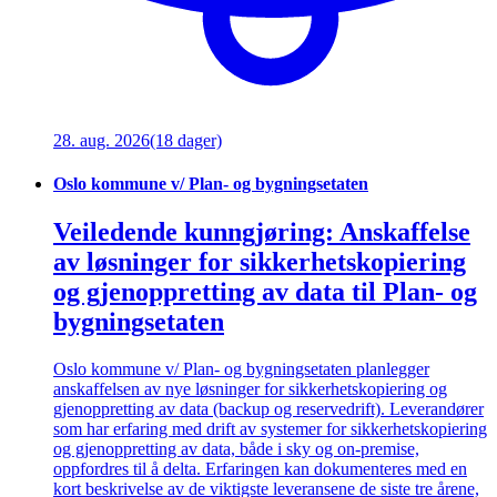
28. aug. 2026
(18 dager)
Oslo kommune v/ Plan- og bygningsetaten
Veiledende kunngjøring: Anskaffelse
av løsninger for sikkerhetskopiering
og gjenoppretting av data til Plan- og
bygningsetaten
Oslo kommune v/ Plan- og bygningsetaten planlegger
anskaffelsen av nye løsninger for sikkerhetskopiering og
gjenoppretting av data (backup og reservedrift). Leverandører
som har erfaring med drift av systemer for sikkerhetskopiering
og gjenoppretting av data, både i sky og on-premise,
oppfordres til å delta. Erfaringen kan dokumenteres med en
kort beskrivelse av de viktigste leveransene de siste tre årene,