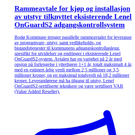
Rammeavtale for kjøp og installasjon
av utstyr tilknyttet eksisterende Lenel
OnGuardS2 adgangskontrollsystem
Bodø Kommune trenger parallelle rammeavtaler for leveranse
av programvare, utstyr, samt vedlikeholds- og
bistandstjenester til kommunens adgangskontrollanlegg,
spesifikt for utvidelser og endringer i eksisterende Lenel
OnGuardS2-system. Avtalen har en varighet på 2 år med
opsjon på forlengelse i ytterligere 1+1 år, totalt maksimalt 4 år,
med en estimert årlig verdi mellom 2,5 millioner og 3,5
millioner kroner, og en maksimal totalverdi på 18,2 millioner
kroner. Leverandørene må ha tilgang til utstyr, Lenel
OnGuardS2-sertifiserte teknikere og være sertifisert VAR
(Value Added Reseller).