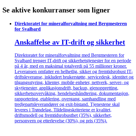
Se aktive konkurranser som ligner
Direktoratet for mineralforvaltning med Bergmesteren
for Svalbard
Anskaffelse av IT-drift og sikkerhet
Direktoratet for mineralforvaltning med Bergmesteren for
Svalbard trenger IT-drift og sikkerhetstjenester for en periode
på 4 år, med en maksimal totalverdi på 55 millioner kroner.
Leveransen omfatter en helhetlig, sikker og fremtidsrobust IT-
driftsleveranse, inkludert brukerstøtte, servicedesk, identitet og
tilgangsstyring, klienter, mobile enheter, nettverk, server- og
skytjenester, applikasjonsdrift, backup, gjenoppretting,
sikkerhetsovervåking, hendelseshåndtering, dokumentasjon,
rapportering, etablering, overgang, samhandling med
tredjepartsleverandører og exit-bistand. Tjenestene skal
leveres i Trøndelag. Tildelingskriteriene er kvalitet,
driftsmodell og fremtidsrobusthet (35%), sikkerhet,
personvern og etterlevelse (30%), og pris (35%).