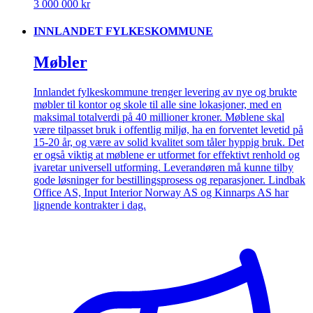
3 000 000 kr
INNLANDET FYLKESKOMMUNE
Møbler
Innlandet fylkeskommune trenger levering av nye og brukte
møbler til kontor og skole til alle sine lokasjoner, med en
maksimal totalverdi på 40 millioner kroner. Møblene skal
være tilpasset bruk i offentlig miljø, ha en forventet levetid på
15-20 år, og være av solid kvalitet som tåler hyppig bruk. Det
er også viktig at møblene er utformet for effektivt renhold og
ivaretar universell utforming. Leverandøren må kunne tilby
gode løsninger for bestillingsprosess og reparasjoner. Lindbak
Office AS, Input Interior Norway AS og Kinnarps AS har
lignende kontrakter i dag.