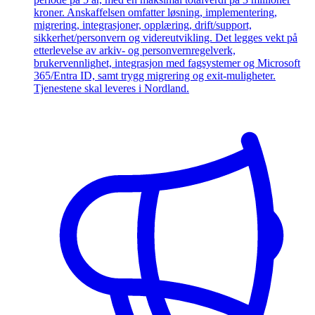
kroner. Anskaffelsen omfatter løsning, implementering,
migrering, integrasjoner, opplæring, drift/support,
sikkerhet/personvern og videreutvikling. Det legges vekt på
etterlevelse av arkiv- og personvernregelverk,
brukervennlighet, integrasjon med fagsystemer og Microsoft
365/Entra ID, samt trygg migrering og exit-muligheter.
Tjenestene skal leveres i Nordland.