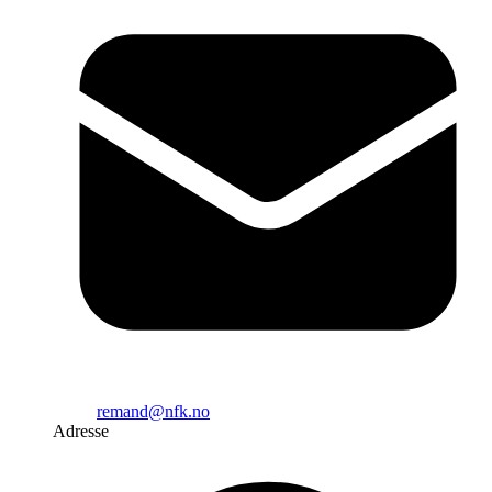
remand@nfk.no
Adresse