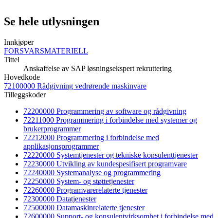
Se hele utlysningen
Innkjøper
FORSVARSMATERIELL
Tittel
Anskaffelse av SAP løsningsekspert rekruttering
Hovedkode
72100000 Rådgivning vedrørende maskinvare
Tilleggskoder
72200000 Programmering av software og rådgivning
72211000 Programmering i forbindelse med systemer og
brukerprogrammer
72212000 Programmering i forbindelse med
applikasjonsprogrammer
72220000 Systemtjenester og tekniske konsulenttjenester
72230000 Utvikling av kundespesifisert programvare
72240000 Systemanalyse og programmering
72250000 System- og støttetjenester
72260000 Programvarerelaterte tjenester
72300000 Datatjenester
72500000 Datamaskinrelaterte tjenester
72600000 Support- og konsulentvirksomhet i forbindelse med