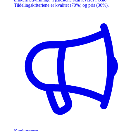
Tildelingskriteriene er kvalitet (70%) og pris (30%).
Konkurranse