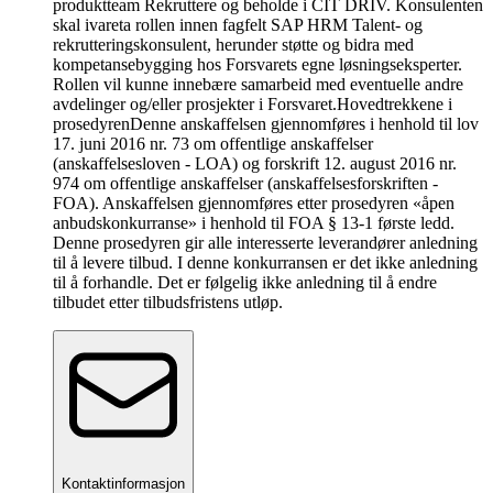
produktteam Rekruttere og beholde i CIT DRIV. Konsulenten
skal ivareta rollen innen fagfelt SAP HRM Talent- og
rekrutteringskonsulent, herunder støtte og bidra med
kompetansebygging hos Forsvarets egne løsningseksperter.
Rollen vil kunne innebære samarbeid med eventuelle andre
avdelinger og/eller prosjekter i Forsvaret.
Hovedtrekkene i
prosedyren
Denne anskaffelsen gjennomføres i henhold til lov
17. juni 2016 nr. 73 om offentlige anskaffelser
(anskaffelsesloven - LOA) og forskrift 12. august 2016 nr.
974 om offentlige anskaffelser (anskaffelsesforskriften -
FOA). Anskaffelsen gjennomføres etter prosedyren «åpen
anbudskonkurranse» i henhold til FOA § 13-1 første ledd.
Denne prosedyren gir alle interesserte leverandører anledning
til å levere tilbud. I denne konkurransen er det ikke anledning
til å forhandle. Det er følgelig ikke anledning til å endre
tilbudet etter tilbudsfristens utløp.
Kontaktinformasjon