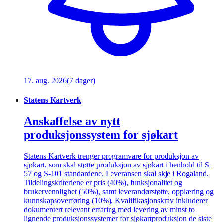
17. aug. 2026
(7 dager)
Statens Kartverk
Anskaffelse av nytt
produksjonssystem for sjøkart
Statens Kartverk trenger programvare for produksjon av
sjøkart, som skal støtte produksjon av sjøkart i henhold til S-
57 og S-101 standardene. Leveransen skal skje i Rogaland.
Tildelingskriteriene er pris (40%), funksjonalitet og
brukervennlighet (50%), samt leverandørstøtte, opplæring og
kunnskapsoverføring (10%). Kvalifikasjonskrav inkluderer
dokumentert relevant erfaring med levering av minst to
lignende produksjonssystemer for sjøkartproduksjon de siste