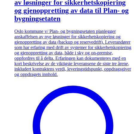
av løsninger for sikkerhetskopiering
og gjenoppretting av data til Plan- og
bygningsetaten
Oslo kommune v/ Plan- og bygningsetaten planlegger
anskaffelsen av nye løsninger for sikkerhetskopiering og
gjenoppretting av data (backup og reservedrift). Leverandører
som har erfaring med drift av systemer for sikkerhetskopiering
og gjenoppretting av data, både i sky og on-premise,
oppfordres til å delta. Erfaringen kan dokumenteres med en
kort beskrivelse av de viktigste leveransene de siste tre årene,
inkludert kontraktens verdi, leveringstidspunkt, oppdragsgiver
og oppdragets innhold.