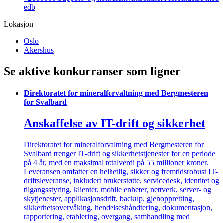
edb
Lokasjon
Oslo
Akershus
Se aktive konkurranser som ligner
Direktoratet for mineralforvaltning med Bergmesteren
for Svalbard
Anskaffelse av IT-drift og sikkerhet
Direktoratet for mineralforvaltning med Bergmesteren for
Svalbard trenger IT-drift og sikkerhetstjenester for en periode
på 4 år, med en maksimal totalverdi på 55 millioner kroner.
Leveransen omfatter en helhetlig, sikker og fremtidsrobust IT-
driftsleveranse, inkludert brukerstøtte, servicedesk, identitet og
tilgangsstyring, klienter, mobile enheter, nettverk, server- og
skytjenester, applikasjonsdrift, backup, gjenoppretting,
sikkerhetsovervåking, hendelseshåndtering, dokumentasjon,
rapportering, etablering, overgang, samhandling med