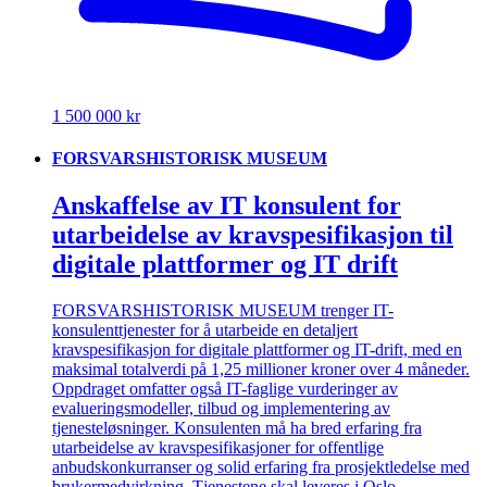
1 500 000 kr
FORSVARSHISTORISK MUSEUM
Anskaffelse av IT konsulent for
utarbeidelse av kravspesifikasjon til
digitale plattformer og IT drift
FORSVARSHISTORISK MUSEUM trenger IT-
konsulenttjenester for å utarbeide en detaljert
kravspesifikasjon for digitale plattformer og IT-drift, med en
maksimal totalverdi på 1,25 millioner kroner over 4 måneder.
Oppdraget omfatter også IT-faglige vurderinger av
evalueringsmodeller, tilbud og implementering av
tjenesteløsninger. Konsulenten må ha bred erfaring fra
utarbeidelse av kravspesifikasjoner for offentlige
anbudskonkurranser og solid erfaring fra prosjektledelse med
brukermedvirkning. Tjenestene skal leveres i Oslo.