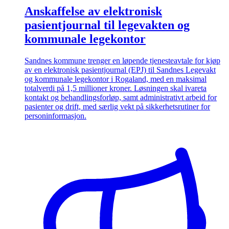
Anskaffelse av elektronisk
pasientjournal til legevakten og
kommunale legekontor
Sandnes kommune trenger en løpende tjenesteavtale for kjøp
av en elektronisk pasientjournal (EPJ) til Sandnes Legevakt
og kommunale legekontor i Rogaland, med en maksimal
totalverdi på 1,5 millioner kroner. Løsningen skal ivareta
kontakt og behandlingsforløp, samt administrativt arbeid for
pasienter og drift, med særlig vekt på sikkerhetsrutiner for
personinformasjon.