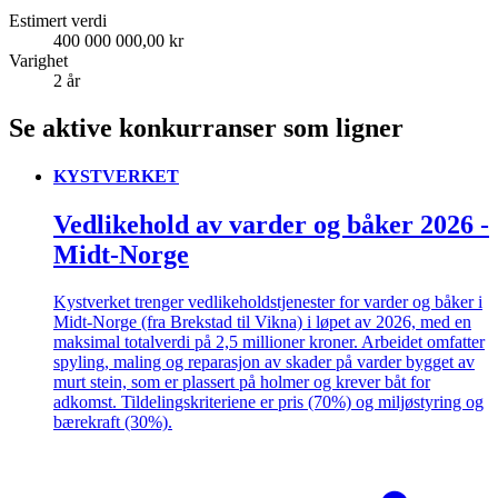
Estimert verdi
400 000 000,00 kr
Varighet
2 år
Se aktive konkurranser som ligner
KYSTVERKET
Vedlikehold av varder og båker 2026 -
Midt-Norge
Kystverket trenger vedlikeholdstjenester for varder og båker i
Midt-Norge (fra Brekstad til Vikna) i løpet av 2026, med en
maksimal totalverdi på 2,5 millioner kroner. Arbeidet omfatter
spyling, maling og reparasjon av skader på varder bygget av
murt stein, som er plassert på holmer og krever båt for
adkomst. Tildelingskriteriene er pris (70%) og miljøstyring og
bærekraft (30%).