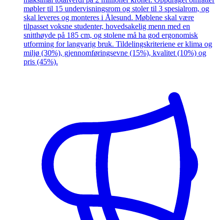
møbler til 15 undervisningsrom og stoler til 3 spesialrom, og
skal leveres og monteres i Ålesund. Møblene skal være
tilpasset voksne studenter, hovedsakelig menn med en
snitthøyde på 185 cm, og stolene må ha god ergonomisk
utforming for langvarig bruk. Tildelingskriteriene er klima og
miljø (30%), gjennomføringsevne (15%), kvalitet (10%) og
pris (45%).