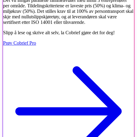
Det vil inngås parallelle rammeavtaler med inntil 3 entreprenører
per område. Tildelingskriteriene er laveste pris (50%) og klima- og
miljøkrav (50%). Det stilles krav til at 100% av persontransport skal
skje med nullutslippskjøretøy, og at leverandøren skal være
sertifisert etter ISO 14001 eller tilsvarende.
Slipp å lese og skrive alt selv, la Cobrief gjøre det for deg!
Prøv Cobrief Pro