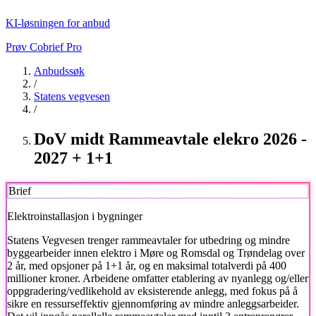
KI-løsningen for anbud
Prøv Cobrief Pro
Anbudssøk
/
Statens vegvesen
/
DoV midt Rammeavtale elekro 2026 -
2027 + 1+1
Brief
Elektroinstallasjon i bygninger
Statens Vegvesen
trenger rammeavtaler for utbedring og mindre
byggearbeider innen elektro i Møre og Romsdal og Trøndelag over
2 år, med opsjoner på 1+1 år, og en maksimal totalverdi på 400
millioner kroner. Arbeidene omfatter etablering av nyanlegg og/eller
oppgradering/vedlikehold av eksisterende anlegg, med fokus på å
sikre en ressurseffektiv gjennomføring av mindre anleggsarbeider.