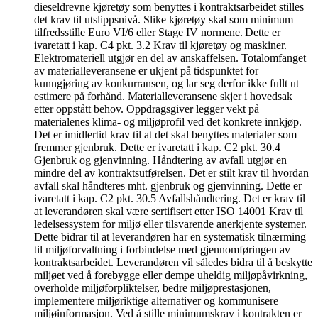
dieseldrevne kjøretøy som benyttes i kontraktsarbeidet stilles
det krav til utslippsnivå. Slike kjøretøy skal som minimum
tilfredsstille Euro VI/6 eller Stage IV normene. Dette er
ivaretatt i kap. C4 pkt. 3.2 Krav til kjøretøy og maskiner.
Elektromateriell utgjør en del av anskaffelsen. Totalomfanget
av materialleveransene er ukjent på tidspunktet for
kunngjøring av konkurransen, og lar seg derfor ikke fullt ut
estimere på forhånd. Materialleveransene skjer i hovedsak
etter oppstått behov. Oppdragsgiver legger vekt på
materialenes klima- og miljøprofil ved det konkrete innkjøp.
Det er imidlertid krav til at det skal benyttes materialer som
fremmer gjenbruk. Dette er ivaretatt i kap. C2 pkt. 30.4
Gjenbruk og gjenvinning. Håndtering av avfall utgjør en
mindre del av kontraktsutførelsen. Det er stilt krav til hvordan
avfall skal håndteres mht. gjenbruk og gjenvinning. Dette er
ivaretatt i kap. C2 pkt. 30.5 Avfallshåndtering. Det er krav til
at leverandøren skal være sertifisert etter ISO 14001 Krav til
ledelsessystem for miljø eller tilsvarende anerkjente systemer.
Dette bidrar til at leverandøren har en systematisk tilnærming
til miljøforvaltning i forbindelse med gjennomføringen av
kontraktsarbeidet. Leverandøren vil således bidra til å beskytte
miljøet ved å forebygge eller dempe uheldig miljøpåvirkning,
overholde miljøforpliktelser, bedre miljøprestasjonen,
implementere miljøriktige alternativer og kommunisere
miljøinformasjon. Ved å stille minimumskrav i kontrakten er