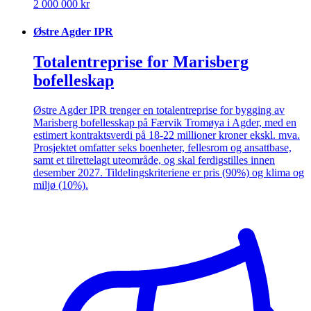
2 000 000 kr
Østre Agder IPR
Totalentreprise for Marisberg
bofelleskap
Østre Agder IPR trenger en totalentreprise for bygging av
Marisberg bofellesskap på Færvik Tromøya i Agder, med en
estimert kontraktsverdi på 18-22 millioner kroner ekskl. mva.
Prosjektet omfatter seks boenheter, fellesrom og ansattbase,
samt et tilrettelagt uteområde, og skal ferdigstilles innen
desember 2027. Tildelingskriteriene er pris (90%) og klima og
miljø (10%).