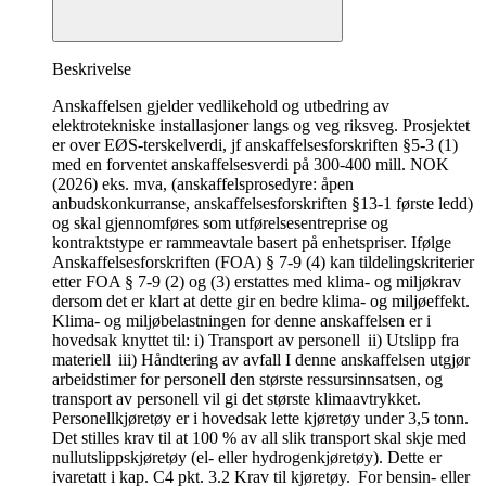
Beskrivelse
Anskaffelsen gjelder vedlikehold og utbedring av
elektrotekniske installasjoner langs og veg riksveg. Prosjektet
er over EØS-terskelverdi, jf anskaffelsesforskriften §5-3 (1)
med en forventet anskaffelsesverdi på 300-400 mill. NOK
(2026) eks. mva, (anskaffelsprosedyre: åpen
anbudskonkurranse, anskaffelsesforskriften §13-1 første ledd)
og skal gjennomføres som utførelsesentreprise og
kontraktstype er rammeavtale basert på enhetspriser. Ifølge
Anskaffelsesforskriften (FOA) § 7-9 (4) kan tildelingskriterier
etter FOA § 7-9 (2) og (3) erstattes med klima- og miljøkrav
dersom det er klart at dette gir en bedre klima- og miljøeffekt.
Klima- og miljøbelastningen for denne anskaffelsen er i
hovedsak knyttet til: i) Transport av personell ii) Utslipp fra
materiell iii) Håndtering av avfall I denne anskaffelsen utgjør
arbeidstimer for personell den største ressursinnsatsen, og
transport av personell vil gi det største klimaavtrykket.
Personellkjøretøy er i hovedsak lette kjøretøy under 3,5 tonn.
Det stilles krav til at 100 % av all slik transport skal skje med
nullutslippskjøretøy (el- eller hydrogenkjøretøy). Dette er
ivaretatt i kap. C4 pkt. 3.2 Krav til kjøretøy. For bensin- eller