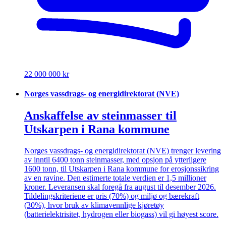
22 000 000 kr
Norges vassdrags- og energidirektorat (NVE)
Anskaffelse av steinmasser til
Utskarpen i Rana kommune
Norges vassdrags- og energidirektorat (NVE) trenger levering
av inntil 6400 tonn steinmasser, med opsjon på ytterligere
1600 tonn, til Utskarpen i Rana kommune for erosjonssikring
av en ravine. Den estimerte totale verdien er 1,5 millioner
kroner. Leveransen skal foregå fra august til desember 2026.
Tildelingskriteriene er pris (70%) og miljø og bærekraft
(30%), hvor bruk av klimavennlige kjøretøy
(batterielektrisitet, hydrogen eller biogass) vil gi høyest score.