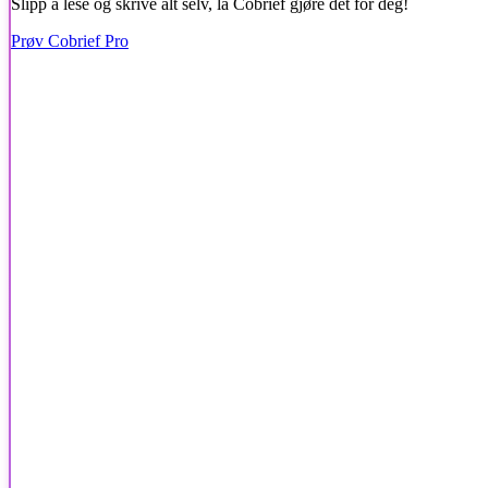
Slipp å lese og skrive alt selv, la Cobrief gjøre det for deg!
Prøv Cobrief Pro