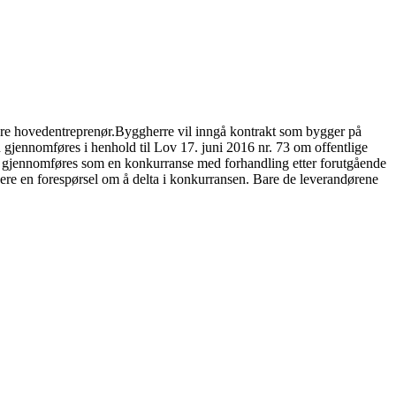
ære hovedentreprenør.Byggherre vil inngå kontrakt som bygger på
gjennomføres i henhold til Lov 17. juni 2016 nr. 73 om offentlige
en gjennomføres som en konkurranse med forhandling etter forutgående
levere en forespørsel om å delta i konkurransen. Bare de leverandørene