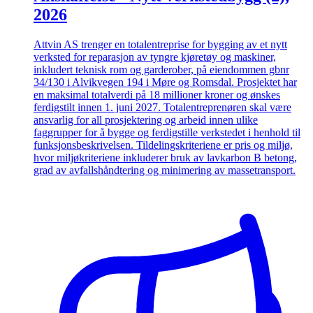
2026
Attvin AS trenger en totalentreprise for bygging av et nytt
verksted for reparasjon av tyngre kjøretøy og maskiner,
inkludert teknisk rom og garderober, på eiendommen gbnr
34/130 i Alvikvegen 194 i Møre og Romsdal. Prosjektet har
en maksimal totalverdi på 18 millioner kroner og ønskes
ferdigstilt innen 1. juni 2027. Totalentreprenøren skal være
ansvarlig for all prosjektering og arbeid innen ulike
faggrupper for å bygge og ferdigstille verkstedet i henhold til
funksjonsbeskrivelsen. Tildelingskriteriene er pris og miljø,
hvor miljøkriteriene inkluderer bruk av lavkarbon B betong,
grad av avfallshåndtering og minimering av massetransport.