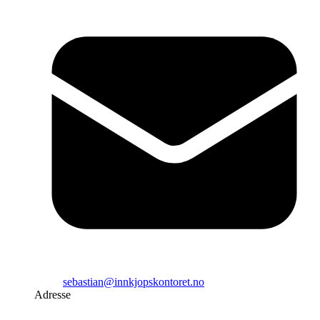
sebastian@innkjopskontoret.no
Adresse