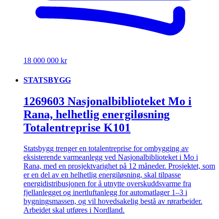
18 000 000 kr
STATSBYGG
1269603 Nasjonalbiblioteket Mo i
Rana, helhetlig energiløsning
Totalentreprise K101
Statsbygg trenger en totalentreprise for ombygging av
eksisterende varmeanlegg ved Nasjonalbiblioteket i Mo i
Rana, med en prosjektvarighet på 12 måneder. Prosjektet, som
er en del av en helhetlig energiløsning, skal tilpasse
energidistribusjonen for å utnytte overskuddsvarme fra
fjellanlegget og inertluftanlegg for automatlager 1–3 i
bygningsmassen, og vil hovedsakelig bestå av rørarbeider.
Arbeidet skal utføres i Nordland.