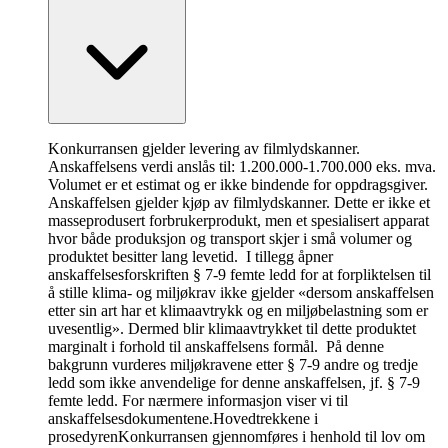
Konkurransen gjelder levering av filmlydskanner.
Anskaffelsens verdi anslås til: 1.200.000-1.700.000 eks. mva.
Volumet er et estimat og er ikke bindende for oppdragsgiver.
Anskaffelsen gjelder kjøp av filmlydskanner. Dette er ikke et
masseprodusert forbrukerprodukt, men et spesialisert apparat
hvor både produksjon og transport skjer i små volumer og
produktet besitter lang levetid. I tillegg åpner
anskaffelsesforskriften § 7-9 femte ledd for at forpliktelsen til
å stille klima- og miljøkrav ikke gjelder «dersom anskaffelsen
etter sin art har et klimaavtrykk og en miljøbelastning som er
uvesentlig». Dermed blir klimaavtrykket til dette produktet
marginalt i forhold til anskaffelsens formål. På denne
bakgrunn vurderes miljøkravene etter § 7-9 andre og tredje
ledd som ikke anvendelige for denne anskaffelsen, jf. § 7-9
femte ledd. For nærmere informasjon viser vi til
anskaffelsesdokumentene.
Hovedtrekkene i
prosedyren
Konkurransen gjennomføres i henhold til lov om