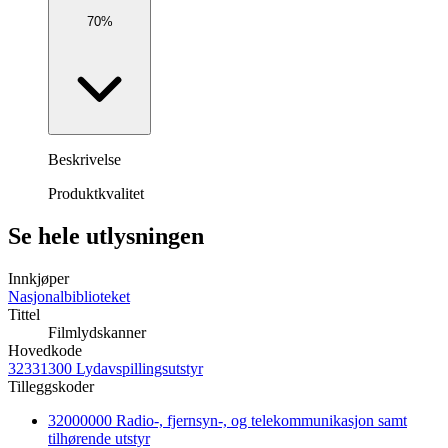
70%
Beskrivelse
Produktkvalitet
Se hele utlysningen
Innkjøper
Nasjonalbiblioteket
Tittel
Filmlydskanner
Hovedkode
32331300 Lydavspillingsutstyr
Tilleggskoder
32000000 Radio-, fjernsyn-, og telekommunikasjon samt
tilhørende utstyr