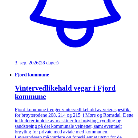
3. sep. 2026
(28 dager)
Fjord kommune
Vintervedlikehald vegar i Fjord
kommune
Fjord kommune trenger vintervedlikehold av veier, spesifikt
for brøyterodene 208, 214 og 215, i Møre og Romsdal. Dette
inkluderer innleie av maskiner for brøyting, rydding og
sandstrøing på det kommunale veinettet, samt eventuelt
brøyting for private med avtale med kommunen.
Leverandøren må vurdere og foreslå egnet utstyr for de