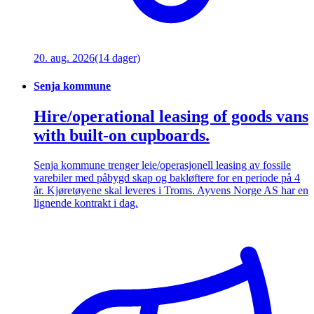
20. aug. 2026
(14 dager)
Senja kommune
Hire/operational leasing of goods vans
with built-on cupboards.
Senja kommune trenger leie/operasjonell leasing av fossile
varebiler med påbygd skap og bakløftere for en periode på 4
år. Kjøretøyene skal leveres i Troms. Ayvens Norge AS har en
lignende kontrakt i dag.