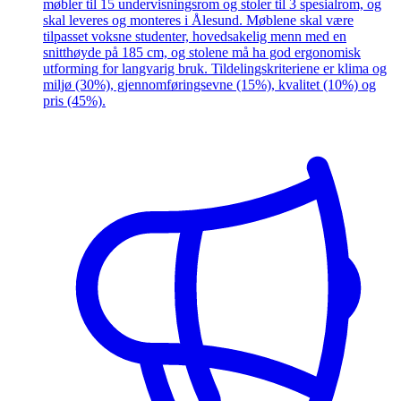
møbler til 15 undervisningsrom og stoler til 3 spesialrom, og
skal leveres og monteres i Ålesund. Møblene skal være
tilpasset voksne studenter, hovedsakelig menn med en
snitthøyde på 185 cm, og stolene må ha god ergonomisk
utforming for langvarig bruk. Tildelingskriteriene er klima og
miljø (30%), gjennomføringsevne (15%), kvalitet (10%) og
pris (45%).