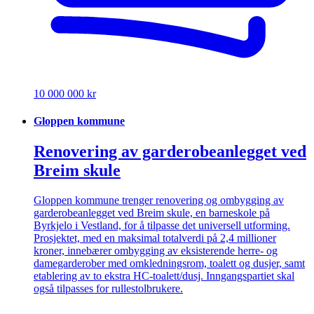
10 000 000 kr
Gloppen kommune
Renovering av garderobeanlegget ved
Breim skule
Gloppen kommune trenger renovering og ombygging av
garderobeanlegget ved Breim skule, en barneskole på
Byrkjelo i Vestland, for å tilpasse det universell utforming.
Prosjektet, med en maksimal totalverdi på 2,4 millioner
kroner, innebærer ombygging av eksisterende herre- og
damegarderober med omkledningsrom, toalett og dusjer, samt
etablering av to ekstra HC-toalett/dusj. Inngangspartiet skal
også tilpasses for rullestolbrukere.