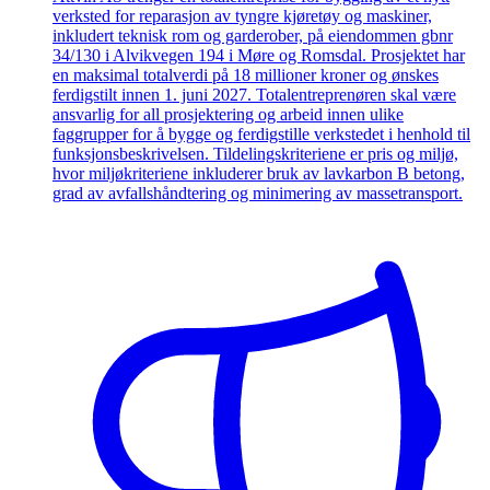
verksted for reparasjon av tyngre kjøretøy og maskiner,
inkludert teknisk rom og garderober, på eiendommen gbnr
34/130 i Alvikvegen 194 i Møre og Romsdal. Prosjektet har
en maksimal totalverdi på 18 millioner kroner og ønskes
ferdigstilt innen 1. juni 2027. Totalentreprenøren skal være
ansvarlig for all prosjektering og arbeid innen ulike
faggrupper for å bygge og ferdigstille verkstedet i henhold til
funksjonsbeskrivelsen. Tildelingskriteriene er pris og miljø,
hvor miljøkriteriene inkluderer bruk av lavkarbon B betong,
grad av avfallshåndtering og minimering av massetransport.