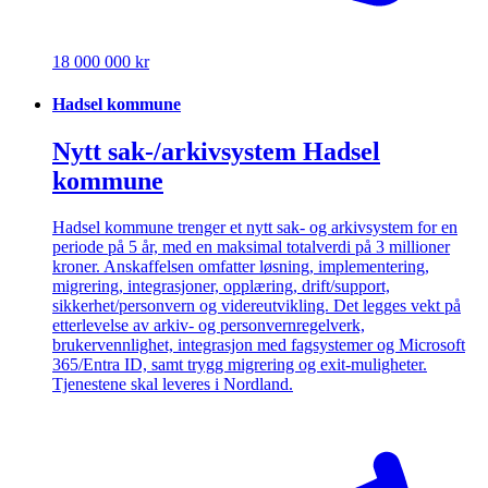
18 000 000 kr
Hadsel kommune
Nytt sak-/arkivsystem Hadsel
kommune
Hadsel kommune trenger et nytt sak- og arkivsystem for en
periode på 5 år, med en maksimal totalverdi på 3 millioner
kroner. Anskaffelsen omfatter løsning, implementering,
migrering, integrasjoner, opplæring, drift/support,
sikkerhet/personvern og videreutvikling. Det legges vekt på
etterlevelse av arkiv- og personvernregelverk,
brukervennlighet, integrasjon med fagsystemer og Microsoft
365/Entra ID, samt trygg migrering og exit-muligheter.
Tjenestene skal leveres i Nordland.