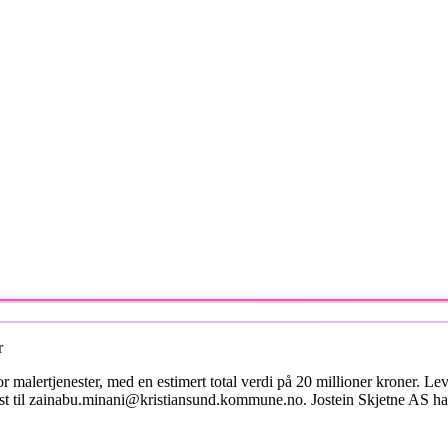
r
 malertjenester, med en estimert total verdi på 20 millioner kroner. Lev
t til zainabu.minani@kristiansund.kommune.no. Jostein Skjetne AS har