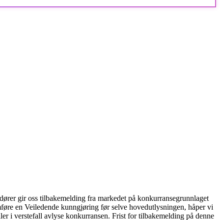
dører gir oss tilbakemelding fra markedet på konkurransegrunnlaget
mføre en Veiledende kunngjøring før selve hovedutlysningen, håper vi
er i verstefall avlyse konkurransen. Frist for tilbakemelding på denne