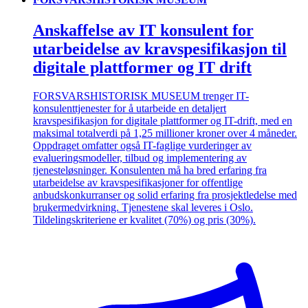
Anskaffelse av IT konsulent for
utarbeidelse av kravspesifikasjon til
digitale plattformer og IT drift
FORSVARSHISTORISK MUSEUM trenger IT-
konsulenttjenester for å utarbeide en detaljert
kravspesifikasjon for digitale plattformer og IT-drift, med en
maksimal totalverdi på 1,25 millioner kroner over 4 måneder.
Oppdraget omfatter også IT-faglige vurderinger av
evalueringsmodeller, tilbud og implementering av
tjenesteløsninger. Konsulenten må ha bred erfaring fra
utarbeidelse av kravspesifikasjoner for offentlige
anbudskonkurranser og solid erfaring fra prosjektledelse med
brukermedvirkning. Tjenestene skal leveres i Oslo.
Tildelingskriteriene er kvalitet (70%) og pris (30%).