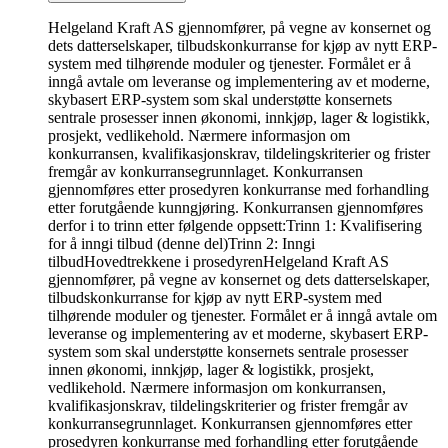
Helgeland Kraft AS gjennomfører, på vegne av konsernet og
dets datterselskaper, tilbudskonkurranse for kjøp av nytt ERP-
system med tilhørende moduler og tjenester. Formålet er å
inngå avtale om leveranse og implementering av et moderne,
skybasert ERP-system som skal understøtte konsernets
sentrale prosesser innen økonomi, innkjøp, lager & logistikk,
prosjekt, vedlikehold. Nærmere informasjon om
konkurransen, kvalifikasjonskrav, tildelingskriterier og frister
fremgår av konkurransegrunnlaget. Konkurransen
gjennomføres etter prosedyren konkurranse med forhandling
etter forutgående kunngjøring. Konkurransen gjennomføres
derfor i to trinn etter følgende oppsett:Trinn 1: Kvalifisering
for å inngi tilbud (denne del)Trinn 2: Inngi
tilbud
Hovedtrekkene i prosedyren
Helgeland Kraft AS
gjennomfører, på vegne av konsernet og dets datterselskaper,
tilbudskonkurranse for kjøp av nytt ERP-system med
tilhørende moduler og tjenester. Formålet er å inngå avtale om
leveranse og implementering av et moderne, skybasert ERP-
system som skal understøtte konsernets sentrale prosesser
innen økonomi, innkjøp, lager & logistikk, prosjekt,
vedlikehold. Nærmere informasjon om konkurransen,
kvalifikasjonskrav, tildelingskriterier og frister fremgår av
konkurransegrunnlaget. Konkurransen gjennomføres etter
prosedyren konkurranse med forhandling etter forutgående