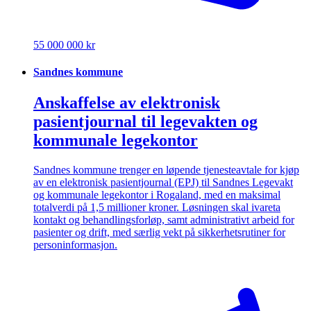
55 000 000 kr
Sandnes kommune
Anskaffelse av elektronisk
pasientjournal til legevakten og
kommunale legekontor
Sandnes kommune trenger en løpende tjenesteavtale for kjøp
av en elektronisk pasientjournal (EPJ) til Sandnes Legevakt
og kommunale legekontor i Rogaland, med en maksimal
totalverdi på 1,5 millioner kroner. Løsningen skal ivareta
kontakt og behandlingsforløp, samt administrativt arbeid for
pasienter og drift, med særlig vekt på sikkerhetsrutiner for
personinformasjon.