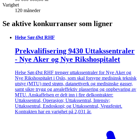
Varighet
120 måneder
Se aktive konkurranser som ligner
Helse Sør-Øst RHF
Prekvalifisering 9430 Uttakssentraler
- Nye Aker og Nye Rikshospitalet
Helse Sør-Øst RHF trenger uttakssentraler for Nye Aker og
Nye Rikshospitalet i Oslo, som skal forsyne medisinsk teknisk
utstyr (MTU) med strøm, datanettverk og medisinske gasser,
samt sikre trygg og arealeffektiv plassering og oppbevaring av
MTU. Anskaffelsen er delt inn i fire delkontrakter:
Uttakssentral, Operasjon; Uttakssentral, Intensiv;
Uttakssentral, Endoskopi; og Uttakssentral, Veggfestet.
Kontrakten har en varighet på 2,031 år.