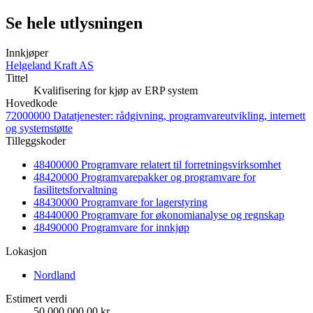
Se hele utlysningen
Innkjøper
Helgeland Kraft AS
Tittel
Kvalifisering for kjøp av ERP system
Hovedkode
72000000 Datatjenester: rådgivning, programvareutvikling, internett
og systemstøtte
Tilleggskoder
48400000 Programvare relatert til forretningsvirksomhet
48420000 Programvarepakker og programvare for
fasilitetsforvaltning
48430000 Programvare for lagerstyring
48440000 Programvare for økonomianalyse og regnskap
48490000 Programvare for innkjøp
Lokasjon
Nordland
Estimert verdi
50 000 000,00 kr