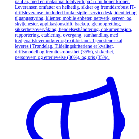
på 4 år, med en maksimal totalverdi på 55 millioner kroner.
Leveransen omfatter en helhetlig, sikker og fremtidsrobust IT-
driftsleveranse, inkludert brukerstøtte, servicedesk, identitet og
tilgangsstyring, klienter, mobile enheter, nettverk, server- og
skytjenester, applikasjonsdrift, backup, gjenoppretting,
sikkerhetsovervåking, hendelseshåndtering, dokumentasjon,
rapportering, etablering, overgang, samhandling med
tredjepartsleverandører og exit-bistand. Tjenestene skal
leveres i Trøndelag. Tildelingskriteriene er kvalitet,
driftsmodell og fremtidsrobusthet (35%), sikkerhet,
personvern og etterlevelse (30%), og pris (35%).