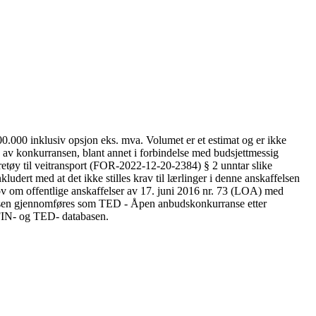
0.000 inklusiv opsjon eks. mva. Volumet er et estimat og er ikke
 av konkurransen, blant annet i forbindelse med budsjettmessig
øretøy til veitransport (FOR-2022-12-20-2384) § 2 unntar slike
ludert med at det ikke stilles krav til lærlinger i denne anskaffelsen
v om offentlige anskaffelser av 17. juni 2016 nr. 73 (LOA) med
ansen gjennomføres som TED - Åpen anbudskonkurranse etter
OFFIN- og TED- databasen.