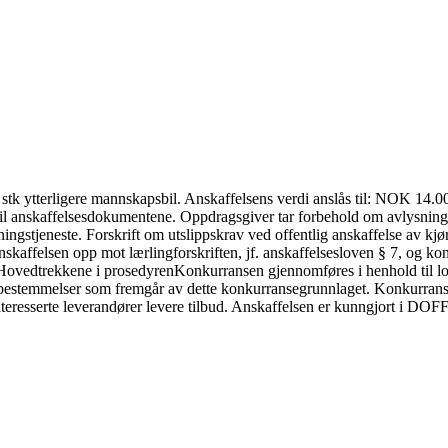
tk ytterligere mannskapsbil. Anskaffelsens verdi anslås til: NOK 14.00
til anskaffelsesdokumentene. Oppdragsgiver tar forbehold om avlysning
ningstjeneste. Forskrift om utslippskrav ved offentlig anskaffelse av kj
skaffelsen opp mot lærlingforskriften, jf. anskaffelsesloven § 7, og konk
Hovedtrekkene i prosedyren
Konkurransen gjennomføres i henhold til lo
de bestemmelser som fremgår av dette konkurransegrunnlaget. Konkurr
interesserte leverandører levere tilbud. Anskaffelsen er kunngjort i D