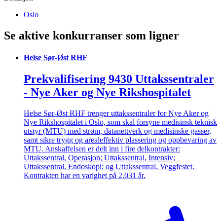
Oslo
Se aktive konkurranser som ligner
Helse Sør-Øst RHF
Prekvalifisering 9430 Uttakssentraler
- Nye Aker og Nye Rikshospitalet
Helse Sør-Øst RHF trenger uttakssentraler for Nye Aker og
Nye Rikshospitalet i Oslo, som skal forsyne medisinsk teknisk
utstyr (MTU) med strøm, datanettverk og medisinske gasser,
samt sikre trygg og arealeffektiv plassering og oppbevaring av
MTU. Anskaffelsen er delt inn i fire delkontrakter:
Uttakssentral, Operasjon; Uttakssentral, Intensiv;
Uttakssentral, Endoskopi; og Uttakssentral, Veggfestet.
Kontrakten har en varighet på 2,031 år.