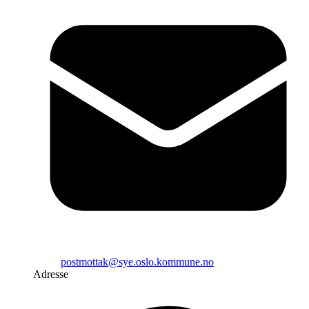
postmottak@sye.oslo.kommune.no
Adresse