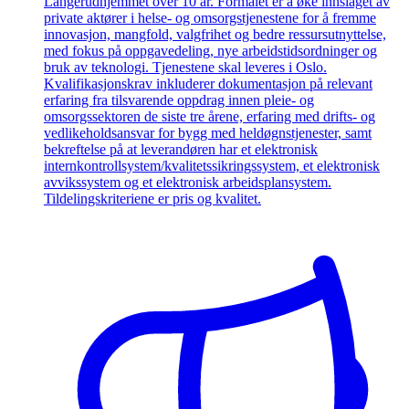
Langerudhjemmet over 10 år. Formålet er å øke innslaget av
private aktører i helse- og omsorgstjenestene for å fremme
innovasjon, mangfold, valgfrihet og bedre ressursutnyttelse,
med fokus på oppgavedeling, nye arbeidstidsordninger og
bruk av teknologi. Tjenestene skal leveres i Oslo.
Kvalifikasjonskrav inkluderer dokumentasjon på relevant
erfaring fra tilsvarende oppdrag innen pleie- og
omsorgssektoren de siste tre årene, erfaring med drifts- og
vedlikeholdsansvar for bygg med heldøgnstjenester, samt
bekreftelse på at leverandøren har et elektronisk
internkontrollsystem/kvalitetssikringssystem, et elektronisk
avvikssystem og et elektronisk arbeidsplansystem.
Tildelingskriteriene er pris og kvalitet.