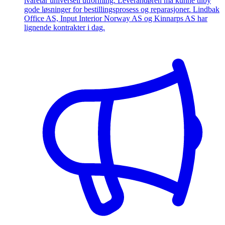
ivaretar universell utforming. Leverandøren må kunne tilby
gode løsninger for bestillingsprosess og reparasjoner. Lindbak
Office AS, Input Interior Norway AS og Kinnarps AS har
lignende kontrakter i dag.