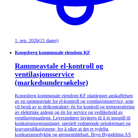
1. sep. 2026
(21 dager)
Kongsberg kommunale eiendom KF
Rammeavtale el-kontroll og
ventilasjonsservice
(markedsundersøkelse)
Kongsberg kommunale eiendom KF planlegger anskaffelsen
av en rammeavtale for el-kontroll og ventilasjonsservice, som
vil bestå av to delkontrakter: én for kontroll og termografering
av elektriske anlegg og én for service og vedlikehold av
ventilasjonsanlegg. Leverandører inviteres til å gi innspill til
konkurransegrunnlaget, spesielt vedrørende prisskjemaet og
kravspesifikasjonene, for å sikre at det er tydelig,
konkurransedyktig og gjennomførbart. Bryn Byggklima AS