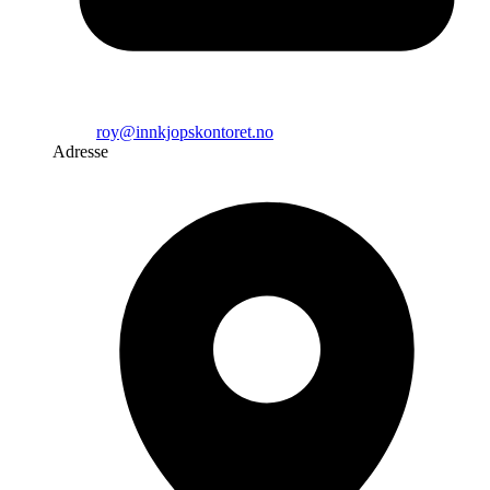
roy@innkjopskontoret.no
Adresse