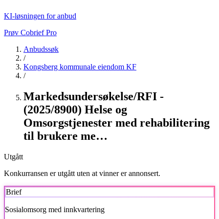
KI-løsningen for anbud
Prøv Cobrief Pro
Anbudssøk
/
Kongsberg kommunale eiendom KF
/
Markedsundersøkelse/RFI -
(2025/8900) Helse og
Omsorgstjenester med rehabilitering
til brukere me…
Utgått
Konkurransen er utgått uten at vinner er annonsert.
Brief
Sosialomsorg med innkvartering