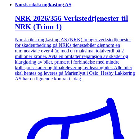
Norsk rikskringkasting AS
NRK 2026/356 Verkstedtjenester til
NRK (Trinn 1)
Norsk rikskringkasting AS (NRK) trenger verkstedtjenester
for skadeutbedring på NRKs tjenestebiler gjennom en
rammeavtale over 4 år, med en maksimal totalverdi på 2
millioner kroner. Avtalen omfatter reparasjon av skader og
klargjøring av biler, primært i forbindelse med mindre
kollisjonsskader og tilbakelevering av leasingbiler. Alle biler
skal hentes og leveres på Marienlyst i Oslo. Hesby Lakkering
AS har en lignende kontrakt i dag.