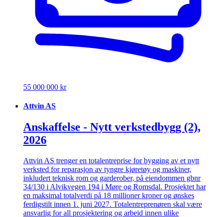
55 000 000 kr
Attvin AS
Anskaffelse - Nytt verkstedbygg (2),
2026
Attvin AS trenger en totalentreprise for bygging av et nytt
verksted for reparasjon av tyngre kjøretøy og maskiner,
inkludert teknisk rom og garderober, på eiendommen gbnr
34/130 i Alvikvegen 194 i Møre og Romsdal. Prosjektet har
en maksimal totalverdi på 18 millioner kroner og ønskes
ferdigstilt innen 1. juni 2027. Totalentreprenøren skal være
ansvarlig for all prosjektering og arbeid innen ulike