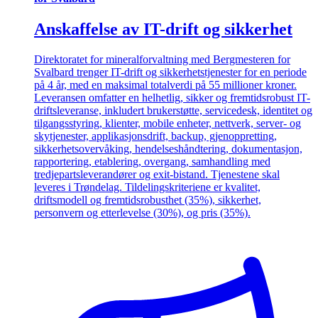
Anskaffelse av IT-drift og sikkerhet
Direktoratet for mineralforvaltning med Bergmesteren for
Svalbard trenger IT-drift og sikkerhetstjenester for en periode
på 4 år, med en maksimal totalverdi på 55 millioner kroner.
Leveransen omfatter en helhetlig, sikker og fremtidsrobust IT-
driftsleveranse, inkludert brukerstøtte, servicedesk, identitet og
tilgangsstyring, klienter, mobile enheter, nettverk, server- og
skytjenester, applikasjonsdrift, backup, gjenoppretting,
sikkerhetsovervåking, hendelseshåndtering, dokumentasjon,
rapportering, etablering, overgang, samhandling med
tredjepartsleverandører og exit-bistand. Tjenestene skal
leveres i Trøndelag. Tildelingskriteriene er kvalitet,
driftsmodell og fremtidsrobusthet (35%), sikkerhet,
personvern og etterlevelse (30%), og pris (35%).