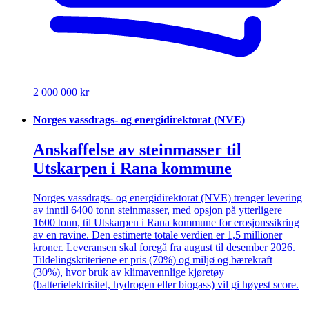
2 000 000 kr
Norges vassdrags- og energidirektorat (NVE)
Anskaffelse av steinmasser til
Utskarpen i Rana kommune
Norges vassdrags- og energidirektorat (NVE) trenger levering
av inntil 6400 tonn steinmasser, med opsjon på ytterligere
1600 tonn, til Utskarpen i Rana kommune for erosjonssikring
av en ravine. Den estimerte totale verdien er 1,5 millioner
kroner. Leveransen skal foregå fra august til desember 2026.
Tildelingskriteriene er pris (70%) og miljø og bærekraft
(30%), hvor bruk av klimavennlige kjøretøy
(batterielektrisitet, hydrogen eller biogass) vil gi høyest score.