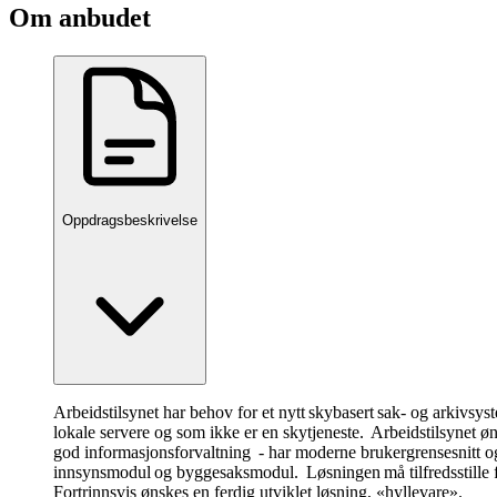
Om anbudet
Oppdragsbeskrivelse
Arbeidstilsynet har behov for et nytt skybasert sak- og arkivs
lokale servere og som ikke er en skytjeneste. Arbeidstilsynet øns
god informasjonsforvaltning - har moderne brukergrensesnitt og
innsynsmodul og byggesaksmodul. Løsningen må tilfredsstille f
Fortrinnsvis ønskes en ferdig utviklet løsning, «hyllevare».