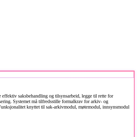
ffektiv saksbehandling og tilsynsarbeid, legge til rette for
ring. Systemet må tilfredsstille formalkrav for arkiv- og
 Funksjonalitet knyttet til sak-arkivmodul, møtemodul, innsynsmodul