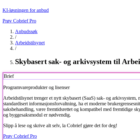
KI-løsningen for anbud
Prøv Cobrief Pro
Anbudssøk
/
Arbeidstilsynet
/
Skybasert sak- og arkivsystem til Arbei
Brief
Programvareprodukter og lisenser
Arbeidstilsynet
trenger et nytt skybasert (SaaS) sak- og arkivsystem, m
standardisert informasjonsforvaltning, ha et moderne brukergrensesnit
saksbehandling, være fremtidsrettet og kompatibel med fremtidige sky-
og byggesaksmodul er nødvendig.
Slipp å lese og skrive alt selv, la Cobrief gjøre det for deg!
Prøv Cobrief Pro