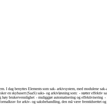
ystem. I dag benyttes Elements som sak- arkivsystem, med modulene sak-a
ker en skybasert (SaaS) saks- og arkivløsning som: - støtter effektiv sak
 høy brukervennlighet - muliggjør automatisering og effektivisering - 
ormalkrav for arkiv- og saksbehandling, den må være fremtidsrettet og