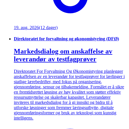
19. aug. 2026
(12 dager)
Direktoratet for forvaltning og økonomistyring (DFØ)
Markedsdialog om anskaffelse av
leverandør av testfagprøver
Direktoratet For Forvaltning Og Økonomistyring planlegger
anskaffelsen av en leverandør for testfagprøver for lærlinger i
statlige lærebedrifter, med fokus på organisering,
gjennomføring, sensur og tilbakemelding. Formålet er å sikre
en fremtidsrettet løsning av høy kvalitet som støtter effektiv
ressursutnyttelse og skalerbar kapasitet. Leverandører
inviteres til markedsdialog for å gi innsikt og bidra til å
utforske løsninger som fremmer læringsutbytte, digitale
gjennomføringsformer og bruk av teknologi som kunstig
intelligens.