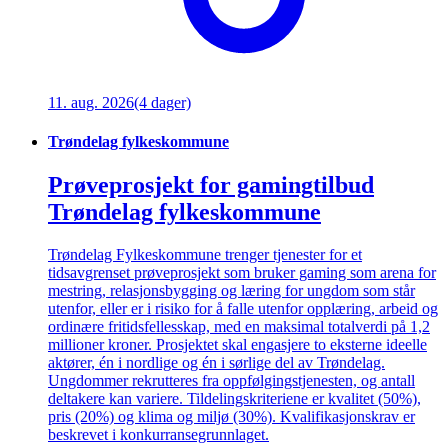
11. aug. 2026
(4 dager)
Trøndelag fylkeskommune
Prøveprosjekt for gamingtilbud
Trøndelag fylkeskommune
Trøndelag Fylkeskommune trenger tjenester for et
tidsavgrenset prøveprosjekt som bruker gaming som arena for
mestring, relasjonsbygging og læring for ungdom som står
utenfor, eller er i risiko for å falle utenfor opplæring, arbeid og
ordinære fritidsfellesskap, med en maksimal totalverdi på 1,2
millioner kroner. Prosjektet skal engasjere to eksterne ideelle
aktører, én i nordlige og én i sørlige del av Trøndelag.
Ungdommer rekrutteres fra oppfølgingstjenesten, og antall
deltakere kan variere. Tildelingskriteriene er kvalitet (50%),
pris (20%) og klima og miljø (30%). Kvalifikasjonskrav er
beskrevet i konkurransegrunnlaget.