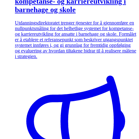
kompetanse- og karriereutvikling i
barnehage og skole
Utdanningsdirektoratet trenger tjenester for å gjennomføre en
nullpunktsmåling for det helhetlige systemet for kompetanse-
og karriereutvikling for ansatte i barnehage og skole. Formålet
er å etablere et referansepunkt som beskriver utgangspunktet
systemet innføres i, og gi grunnlag for fremtidig oppfølging
og evaluering av hvordan tiltakene bidrar til å realisere målene
i strategien.