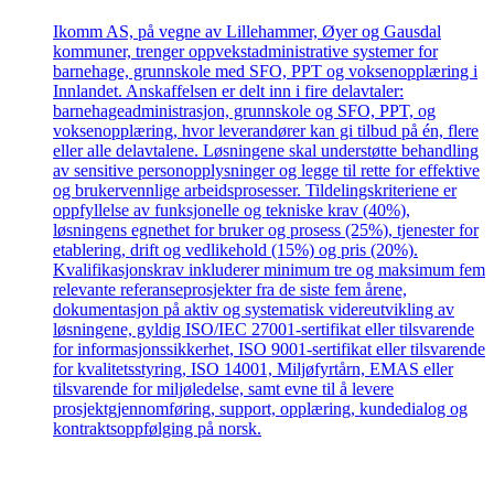
Ikomm AS, på vegne av Lillehammer, Øyer og Gausdal
kommuner, trenger oppvekstadministrative systemer for
barnehage, grunnskole med SFO, PPT og voksenopplæring i
Innlandet. Anskaffelsen er delt inn i fire delavtaler:
barnehageadministrasjon, grunnskole og SFO, PPT, og
voksenopplæring, hvor leverandører kan gi tilbud på én, flere
eller alle delavtalene. Løsningene skal understøtte behandling
av sensitive personopplysninger og legge til rette for effektive
og brukervennlige arbeidsprosesser. Tildelingskriteriene er
oppfyllelse av funksjonelle og tekniske krav (40%),
løsningens egnethet for bruker og prosess (25%), tjenester for
etablering, drift og vedlikehold (15%) og pris (20%).
Kvalifikasjonskrav inkluderer minimum tre og maksimum fem
relevante referanseprosjekter fra de siste fem årene,
dokumentasjon på aktiv og systematisk videreutvikling av
løsningene, gyldig ISO/IEC 27001-sertifikat eller tilsvarende
for informasjonssikkerhet, ISO 9001-sertifikat eller tilsvarende
for kvalitetsstyring, ISO 14001, Miljøfyrtårn, EMAS eller
tilsvarende for miljøledelse, samt evne til å levere
prosjektgjennomføring, support, opplæring, kundedialog og
kontraktsoppfølging på norsk.