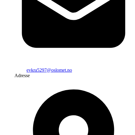
evkra5297@oslomet.no
Adresse