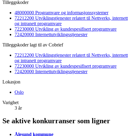
Tilleggskoder
48000000 Programvare og informasjonssystemer
72212200 Utviklingstjenester relatert til Nettverks, internett
og intranett programvare
72230000 Utvikling av kundespesifisert programvare
72420000 Internettutviklingsstjenester
Tilleggskoder lagt til av Cobrief
72212200 Utviklingstjenester relatert til Nettverks, internett
og intranett programvare
72230000 Utvikling av kundespesifisert programvare
72420000 Internettutviklingsstjenester
Lokasjon
Oslo
Varighet
3 år
Se aktive konkurranser som ligner
Ålesund kommune