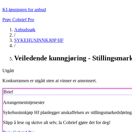
KI-løsningen for anbud
Prøv Cobrief Pro
Anbudssøk
/
SYKEHUSINNKJØP HF
/
Veiledende kunngjøring - Stillingsmar
Utgått
Konkurransen er utgått uten at vinner er annonsert.
Brief
Arrangementstjenester
Sykehusinnkjøp Hf
planlegger anskaffelsen av stillingsmarkedsførin
Slipp å lese og skrive alt selv, la Cobrief gjøre det for deg!