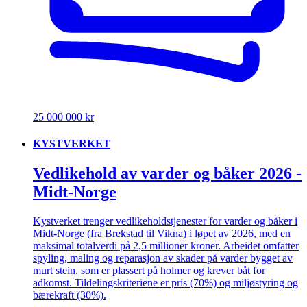
25 000 000 kr
KYSTVERKET
Vedlikehold av varder og båker 2026 -
Midt-Norge
Kystverket trenger vedlikeholdstjenester for varder og båker i
Midt-Norge (fra Brekstad til Vikna) i løpet av 2026, med en
maksimal totalverdi på 2,5 millioner kroner. Arbeidet omfatter
spyling, maling og reparasjon av skader på varder bygget av
murt stein, som er plassert på holmer og krever båt for
adkomst. Tildelingskriteriene er pris (70%) og miljøstyring og
bærekraft (30%).