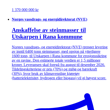
1 370 000 000 kr
Norges vassdrags- og energidirektorat (NVE)
Anskaffelse av steinmasser til
Utskarpen i Rana kommune
Norges vassdrags- og energidirektorat (NVE) trenger levering
av inntil 6400 tonn steinmasser, med opsjon på ytterligere
1600 tonn, til Utskarpen i Rana kommune for erosjonssikring
av en ravine. Den estimerte totale verdien er 1,5 millioner
kroner. Leveransen skal foregå fra august til desember 2026.
Tildelingskriteriene er pris (70%) og miljø og bærekraft
(30%), hvor bruk av klimavennlige kjøretøy
(batterielektrisitet, hydrogen eller biogass) vil gi høyest score.