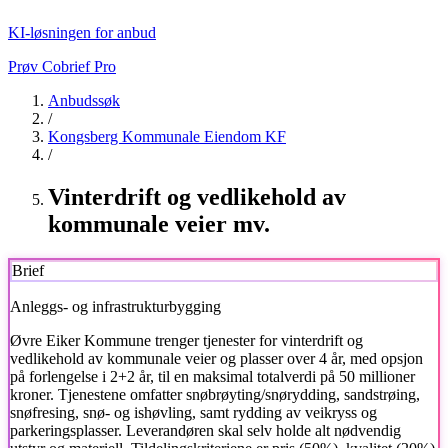
KI-løsningen for anbud
Prøv Cobrief Pro
Anbudssøk
/
Kongsberg Kommunale Eiendom KF
/
Vinterdrift og vedlikehold av
kommunale veier mv.
Brief
Anleggs- og infrastrukturbygging
Øvre Eiker Kommune trenger tjenester for vinterdrift og
vedlikehold av kommunale veier og plasser over 4 år, med opsjon
på forlengelse i 2+2 år, til en maksimal totalverdi på 50 millioner
kroner. Tjenestene omfatter snøbrøyting/snørydding, sandstrøing,
snøfresing, snø- og ishøvling, samt rydding av veikryss og
parkeringsplasser. Leverandøren skal selv holde alt nødvendig