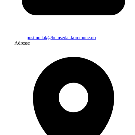
postmottak@hemsedal.kommune.no
Adresse