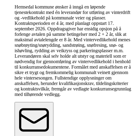
Hemsedal kommune ønsker å inngå en løpende
tjenestekontrakt med én leverandør for utføring av vinterdrift
og -vedlikehold på kommunale veier og plasser.
Kontraktsperioden er 4 år, med planlagt oppstart 17.
september 2026. Oppdragsgiver har ensidig opsjon på å
forlenge avtalen på samme betingelser med 2 + 2 år, slik at
maksimal avtalelengde er 8 år. Med vintervedlikehold menes
snøbrøyting/snørydding, sandstrøing, snøfresing, snø- og
ishøvling, rydding av veikryss og parkeringsplasser m.m.
Leverandøren skal selv holde alt utstyr og materiell som er
nødvendig for gjennomføring av vintervedlikehold i henhold
til konkurransedokumentene. Formålet med anskaffelsen er å
sikre et trygt og fremkommelig kommunalt veinett gjennom
hele vintersesongen. Fullstendige opplysninger om
anskaffelsen, herunder kvalifikasjonskrav, tildelingskriterier
og kontraktsvilkår, fremgår av vedlagte konkurransegrunnlag
med tilhørende vedlegg.