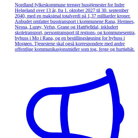
Nordland fylkeskommune trenger busstjenester for Indre
Helgeland over 13 år, fra 1. oktober 2027 til 30. september
2040, med en maksimal totalverdi på 1,37 milliarder kroner.
Anbudet omfatter busstransport i kommunene Rana, Hemnes,
Nesna, Lurøy, Vefsn, Grane og Hattfjelldal, inkludert
skoletransport, persontransport til regions- og kommunesentra,
bybuss i Mo i Rana, og en bestillingsløsning for bybuss i
Mosjøen. Tjenestene skal også korrespondere med andre
offentlige kommunikasjonsmidler som tog, ferge og hurtigbåt.