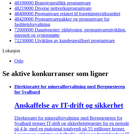
48100000 Bransjespesifikk programvare
48219000 Diverse nettverksprogramvare
48400000 Programvare relatert til forretningsvirksomhet
48420000 Programvarepakker og programvare for
fasilitetsforvaltning
72000000 Datatjenester: rådgivning, programvareutvikling,
internett og systemstøtte
72230000 Utvikling av kundespesifisert programvare
Lokasjon
Oslo
Se aktive konkurranser som ligner
Direktoratet for mineralforvaltning med Bergmesteren
for Svalbard
Anskaffelse av IT-drift og sikkerhet
Direktoratet for mineralforvaltning med Bergmesteren for
Svalbard trenger IT-drift og sikkerhetstjenester for en periode
på 4 år, med en maksimal totalverdi på 55 millioner kroner.