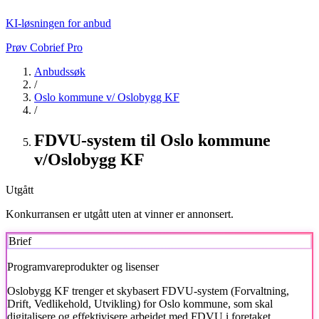
KI-løsningen for anbud
Prøv Cobrief Pro
Anbudssøk
/
Oslo kommune v/ Oslobygg KF
/
FDVU-system til Oslo kommune
v/Oslobygg KF
Utgått
Konkurransen er utgått uten at vinner er annonsert.
Brief
Programvareprodukter og lisenser
Oslobygg KF trenger et skybasert FDVU-system (Forvaltning,
Drift, Vedlikehold, Utvikling) for Oslo kommune, som skal
digitalisere og effektivisere arbeidet med FDVU i foretaket.