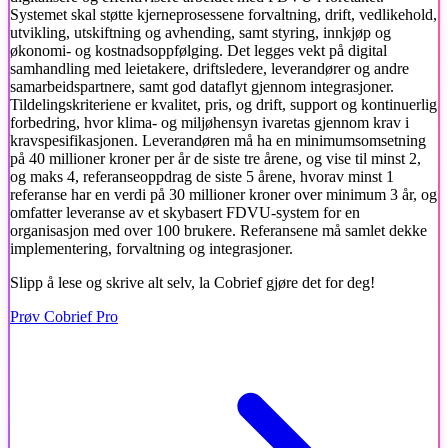
Systemet skal støtte kjerneprosessene forvaltning, drift, vedlikehold,
utvikling, utskiftning og avhending, samt styring, innkjøp og
økonomi- og kostnadsoppfølging. Det legges vekt på digital
samhandling med leietakere, driftsledere, leverandører og andre
samarbeidspartnere, samt god dataflyt gjennom integrasjoner.
Tildelingskriteriene er kvalitet, pris, og drift, support og kontinuerlig
forbedring, hvor klima- og miljøhensyn ivaretas gjennom krav i
kravspesifikasjonen. Leverandøren må ha en minimumsomsetning
på 40 millioner kroner per år de siste tre årene, og vise til minst 2,
og maks 4, referanseoppdrag de siste 5 årene, hvorav minst 1
referanse har en verdi på 30 millioner kroner over minimum 3 år, og
omfatter leveranse av et skybasert FDVU-system for en
organisasjon med over 100 brukere. Referansene må samlet dekke
implementering, forvaltning og integrasjoner.
Slipp å lese og skrive alt selv, la Cobrief gjøre det for deg!
Prøv Cobrief Pro