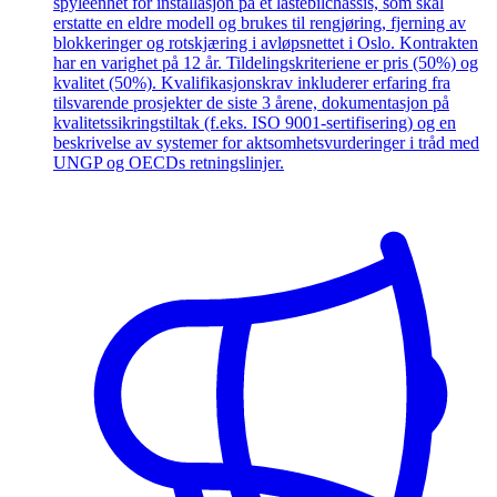
spyleenhet for installasjon på et lastebilchassis, som skal
erstatte en eldre modell og brukes til rengjøring, fjerning av
blokkeringer og rotskjæring i avløpsnettet i Oslo. Kontrakten
har en varighet på 12 år. Tildelingskriteriene er pris (50%) og
kvalitet (50%). Kvalifikasjonskrav inkluderer erfaring fra
tilsvarende prosjekter de siste 3 årene, dokumentasjon på
kvalitetssikringstiltak (f.eks. ISO 9001-sertifisering) og en
beskrivelse av systemer for aktsomhetsvurderinger i tråd med
UNGP og OECDs retningslinjer.