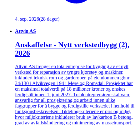
4. sep. 2026
(28 dager)
Attvin AS
Anskaffelse - Nytt verkstedbygg (2),
2026
Attvin AS trenger en totalentreprise for bygging av et nytt
verksted for reparasjon av tyngre kjøretøy og maskiner,
inkludert teknisk rom og garderober, på eiendommen gbnr
34/130 i Alvikvegen 194 i Møre og Romsdal. Prosjektet har
en maksimal totalverdi på 18 millioner kroner og ønskes
ferdigstilt innen 1. juni 2027. Totalentreprenøren skal være
ansvarlig for all prosjektering og arbeid innen ulike
faggrupper for å bygge og ferdigstille verkstedet i henhold til
funksjonsbeskrivelsen. Tildelingskriteriene er pris og miljø,
hvor miljøkriteriene inkluderer bruk av lavkarbon B betong,
grad av avfallshåndtering og minimering av massetransport.