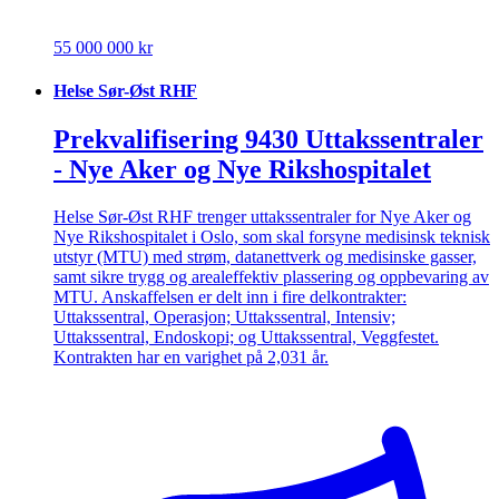
55 000 000 kr
Helse Sør-Øst RHF
Prekvalifisering 9430 Uttakssentraler
- Nye Aker og Nye Rikshospitalet
Helse Sør-Øst RHF trenger uttakssentraler for Nye Aker og
Nye Rikshospitalet i Oslo, som skal forsyne medisinsk teknisk
utstyr (MTU) med strøm, datanettverk og medisinske gasser,
samt sikre trygg og arealeffektiv plassering og oppbevaring av
MTU. Anskaffelsen er delt inn i fire delkontrakter:
Uttakssentral, Operasjon; Uttakssentral, Intensiv;
Uttakssentral, Endoskopi; og Uttakssentral, Veggfestet.
Kontrakten har en varighet på 2,031 år.