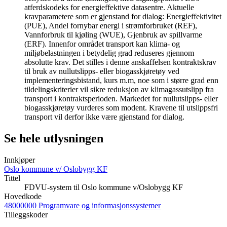
atferdskodeks for energieffektive datasentre. Aktuelle
kravparametere som er gjenstand for dialog: Energieffektivitet
(PUE), Andel fornybar energi i strømforbruket (REF),
Vannforbruk til kjøling (WUE), Gjenbruk av spillvarme
(ERF). Innenfor området transport kan klima- og
miljøbelastningen i betydelig grad reduseres gjennom
absolutte krav. Det stilles i denne anskaffelsen kontraktskrav
til bruk av nullutslipps- eller biogasskjøretøy ved
implementeringsbistand, kurs m.m, noe som i større grad enn
tildelingskriterier vil sikre reduksjon av klimagassutslipp fra
transport i kontraktsperioden. Markedet for nullutslipps- eller
biogasskjøretøy vurderes som modent. Kravene til utslippsfri
transport vil derfor ikke være gjenstand for dialog.
Se hele utlysningen
Innkjøper
Oslo kommune v/ Oslobygg KF
Tittel
FDVU-system til Oslo kommune v/Oslobygg KF
Hovedkode
48000000 Programvare og informasjonssystemer
Tilleggskoder