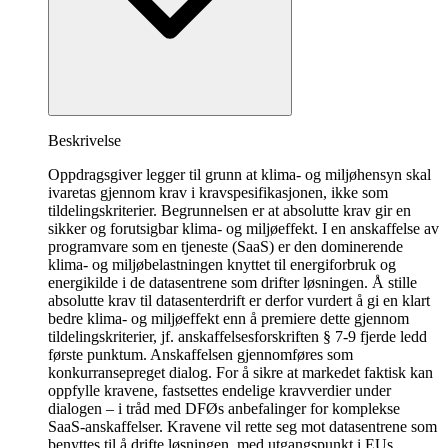
Beskrivelse
Oppdragsgiver legger til grunn at klima- og miljøhensyn skal
ivaretas gjennom krav i kravspesifikasjonen, ikke som
tildelingskriterier. Begrunnelsen er at absolutte krav gir en
sikker og forutsigbar klima- og miljøeffekt. I en anskaffelse av
programvare som en tjeneste (SaaS) er den dominerende
klima- og miljøbelastningen knyttet til energiforbruk og
energikilde i de datasentrene som drifter løsningen. Å stille
absolutte krav til datasenterdrift er derfor vurdert å gi en klart
bedre klima- og miljøeffekt enn å premiere dette gjennom
tildelingskriterier, jf. anskaffelsesforskriften § 7-9 fjerde ledd
første punktum. Anskaffelsen gjennomføres som
konkurransepreget dialog. For å sikre at markedet faktisk kan
oppfylle kravene, fastsettes endelige kravverdier under
dialogen – i tråd med DFØs anbefalinger for komplekse
SaaS-anskaffelser. Kravene vil rette seg mot datasentrene som
benyttes til å drifte løsningen, med utgangspunkt i EUs