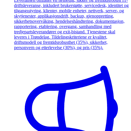
Leveransen omfatter en helhetlig, sikker og fremtidsrobust IT-
driftsleveranse, inkludert brukerstøtte, servicedesk, identitet og
tilgangsstyring, klienter, mobile enheter, nettverk, server- og
skytjenester, applikasjonsdrift, backup, gjenoppretting,
sikkerhetsovervåking, hendelseshåndtering, dokumentasjon,
rapportering, etablering, overgang, samhandling med
tredjepartsleverandører og exit-bistand. Tjenestene skal
leveres i Trøndelag. Tildelingskriteriene er kvalitet,
driftsmodell og fremtidsrobusthet (35%), sikkerhet,
personvern og etterlevelse (30%), og pris (35%).