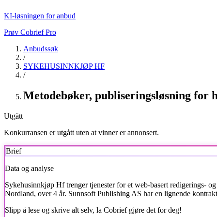
KI-løsningen for anbud
Prøv Cobrief Pro
Anbudssøk
/
SYKEHUSINNKJØP HF
/
Metodebøker, publiseringsløsning for 
Utgått
Konkurransen er utgått uten at vinner er annonsert.
Brief
Data og analyse
Sykehusinnkjøp Hf
trenger tjenester for et web-basert redigerings- o
Nordland, over 4 år. Sunnsoft Publishing AS har en lignende kontrakt i
Slipp å lese og skrive alt selv, la Cobrief gjøre det for deg!