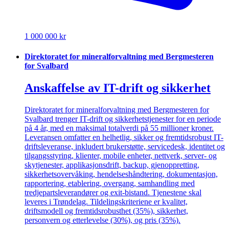
1 000 000 kr
Direktoratet for mineralforvaltning med Bergmesteren
for Svalbard
Anskaffelse av IT-drift og sikkerhet
Direktoratet for mineralforvaltning med Bergmesteren for
Svalbard trenger IT-drift og sikkerhetstjenester for en periode
på 4 år, med en maksimal totalverdi på 55 millioner kroner.
Leveransen omfatter en helhetlig, sikker og fremtidsrobust IT-
driftsleveranse, inkludert brukerstøtte, servicedesk, identitet og
tilgangsstyring, klienter, mobile enheter, nettverk, server- og
skytjenester, applikasjonsdrift, backup, gjenoppretting,
sikkerhetsovervåking, hendelseshåndtering, dokumentasjon,
rapportering, etablering, overgang, samhandling med
tredjepartsleverandører og exit-bistand. Tjenestene skal
leveres i Trøndelag. Tildelingskriteriene er kvalitet,
driftsmodell og fremtidsrobusthet (35%), sikkerhet,
personvern og etterlevelse (30%), og pris (35%).