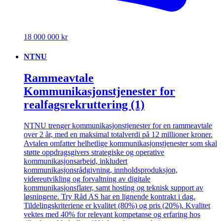
18 000 000 kr
NTNU
Rammeavtale
Kommunikasjonstjenester for
realfagsrekruttering (1)
NTNU trenger kommunikasjonstjenester for en rammeavtale
over 2 år, med en maksimal totalverdi på 12 millioner kroner.
Avtalen omfatter helhetlige kommunikasjonstjenester som skal
støtte oppdragsgivers strategiske og operative
kommunikasjonsarbeid, inkludert
kommunikasjonsrådgivning, innholdsproduksjon,
videreutvikling og forvaltning av digitale
kommunikasjonsflater, samt hosting og teknisk support av
løsningene. Try Råd AS har en lignende kontrakt i dag.
Tildelingskriteriene er kvalitet (80%) og pris (20%). Kvalitet
vektes med 40% for relevant kompetanse og erfaring hos