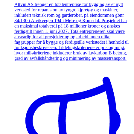
Attvin AS trenger en totalentreprise for bygging av et nytt
verksted for reparasjon av tyngre kjøretøy og maskiner,
inkludert teknisk rom og garderober, på eiendommen gbnr
34/130 i Alvikvegen 194 i Møre og Romsdal. Prosjektet har
en maksimal totalverdi på 18 millioner kroner og ønskes
ferdigstilt innen 1. juni 2027. Totalentreprenøren skal være
ansvarlig for all prosjektering og arbeid innen ulike
faggrupper for å bygge og ferdigstille verkstedet i henhold til
funksjonsbeskrivelsen. Tildelingskriteriene er pris og miljø,
hvor miljøkriteriene inkluderer bruk av lavkarbon B betong,
grad av avfallshåndtering og minimering av massetransport.