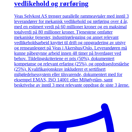
vedlikehold og rørføring
Veas Selvkost AS trenger parallelle rammeavtaler med inntil 3
leverandører for mekanisk vedlikehold og rørføring over 4 år,
med en estimert verdi på 60 millioner kroner og en maksimal
totalverdi på 80 millioner kroner. Tjenestene omfatter
mekaniske tjenester, industrirørlegging og annet relevant
vedlikeholdsarbeid knyttet til drift og oppgradering av utstyr
og renseanlegget på Veas i Akershus/Oslo. Leverandøren må
kunne påbegynne arbeid innen 48 timer på hverdager ved
behov. Tildelingskriteriene er pris (50%), dokumentert
kompetanse og relevant erfaring (25%), og oppdragsforståelse
(25%). Kvalifikasjonskrav inkluderer et sertifisert
miljøledelsessystem eller tilsvarende, dokumentert med for
eksempel EMAS, ISO 14001 eller Miljøfyrtårn, samt
beskrivelse av inntil 3 mest relevante oppdrag de siste 3 årene.