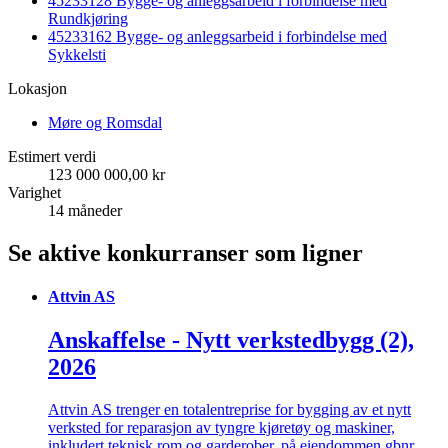
45233128 Bygge- og anleggsarbeid i forbindelse med
Rundkjøring
45233162 Bygge- og anleggsarbeid i forbindelse med
Sykkelsti
Lokasjon
Møre og Romsdal
Estimert verdi
123 000 000,00 kr
Varighet
14 måneder
Se aktive konkurranser som ligner
Attvin AS
Anskaffelse - Nytt verkstedbygg (2),
2026
Attvin AS trenger en totalentreprise for bygging av et nytt
verksted for reparasjon av tyngre kjøretøy og maskiner,
inkludert teknisk rom og garderober, på eiendommen gbnr