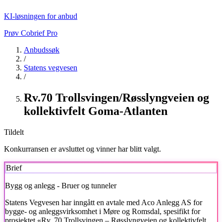
KI-løsningen for anbud
Prøv Cobrief Pro
Anbudssøk
/
Statens vegvesen
/
Rv.70 Trollsvingen/Røsslyngveien og
kollektivfelt Goma-Atlanten
Tildelt
Konkurransen er avsluttet og vinner har blitt valgt.
Brief
Bygg og anlegg - Bruer og tunneler
Statens Vegvesen
har inngått en avtale med Aco Anlegg AS for
bygge- og anleggsvirksomhet i Møre og Romsdal, spesifikt for
prosjektet «Rv. 70 Trollsvingen – Røsslyngveien og kollektivfelt