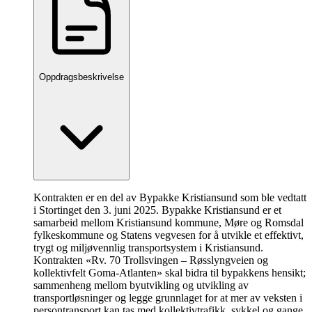
Oppdragsbeskrivelse
Kontrakten er en del av Bypakke Kristiansund som ble vedtatt
i Stortinget den 3. juni 2025. Bypakke Kristiansund er et
samarbeid mellom Kristiansund kommune, Møre og Romsdal
fylkeskommune og Statens vegvesen for å utvikle et effektivt,
trygt og miljøvennlig transportsystem i Kristiansund.
Kontrakten «Rv. 70 Trollsvingen – Røsslyngveien og
kollektivfelt Goma-Atlanten» skal bidra til bypakkens hensikt;
sammenheng mellom byutvikling og utvikling av
transportløsninger og legge grunnlaget for at mer av veksten i
persontransport kan tas med kollektivtrafikk, sykkel og gange.