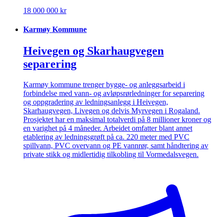
18 000 000 kr
Karmøy Kommune
Heivegen og Skarhaugvegen
separering
Karmøy kommune trenger bygge- og anleggsarbeid i
forbindelse med vann- og avløpsrørledninger for separering
og oppgradering av ledningsanlegg i Heivegen,
Skarhaugvegen, Livegen og delvis Myrvegen i Rogaland.
Prosjektet har en maksimal totalverdi på 8 millioner kroner og
en varighet på 4 måneder. Arbeidet omfatter blant annet
etablering av ledningsgrøft på ca. 220 meter med PVC
spillvann, PVC overvann og PE vannrør, samt håndtering av
private stikk og midlertidig tilkobling til Vormedalsvegen.