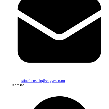
stine.henstein@vegvesen.no
Adresse