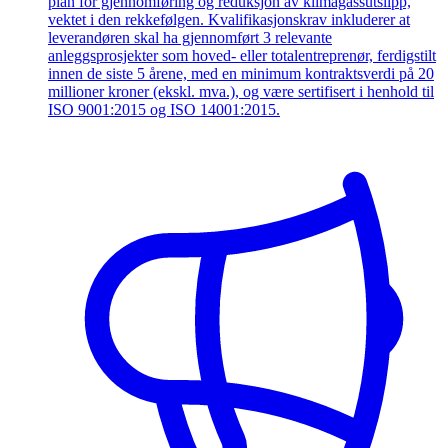
plan for gjennomføring og reduksjon av klimagassutslipp,
vektet i den rekkefølgen. Kvalifikasjonskrav inkluderer at
leverandøren skal ha gjennomført 3 relevante
anleggsprosjekter som hoved- eller totalentreprenør, ferdigstilt
innen de siste 5 årene, med en minimum kontraktsverdi på 20
millioner kroner (ekskl. mva.), og være sertifisert i henhold til
ISO 9001:2015 og ISO 14001:2015.