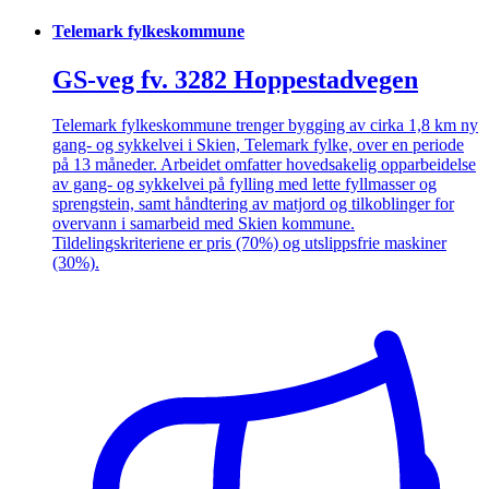
Telemark fylkeskommune
GS-veg fv. 3282 Hoppestadvegen
Telemark fylkeskommune trenger bygging av cirka 1,8 km ny
gang- og sykkelvei i Skien, Telemark fylke, over en periode
på 13 måneder. Arbeidet omfatter hovedsakelig opparbeidelse
av gang- og sykkelvei på fylling med lette fyllmasser og
sprengstein, samt håndtering av matjord og tilkoblinger for
overvann i samarbeid med Skien kommune.
Tildelingskriteriene er pris (70%) og utslippsfrie maskiner
(30%).