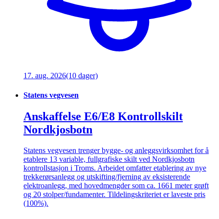
17. aug. 2026
(10 dager)
Statens vegvesen
Anskaffelse E6/E8 Kontrollskilt
Nordkjosbotn
Statens vegvesen trenger bygge- og anleggsvirksomhet for å
etablere 13 variable, fullgrafiske skilt ved Nordkjosbotn
kontrollstasjon i Troms. Arbeidet omfatter etablering av nye
trekkerørsanlegg og utskifting/fjerning av eksisterende
elektroanlegg, med hovedmengder som ca. 1661 meter grøft
og 20 stolper/fundamenter. Tildelingskriteriet er laveste pris
(100%).