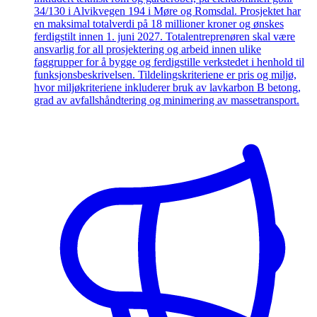
34/130 i Alvikvegen 194 i Møre og Romsdal. Prosjektet har
en maksimal totalverdi på 18 millioner kroner og ønskes
ferdigstilt innen 1. juni 2027. Totalentreprenøren skal være
ansvarlig for all prosjektering og arbeid innen ulike
faggrupper for å bygge og ferdigstille verkstedet i henhold til
funksjonsbeskrivelsen. Tildelingskriteriene er pris og miljø,
hvor miljøkriteriene inkluderer bruk av lavkarbon B betong,
grad av avfallshåndtering og minimering av massetransport.