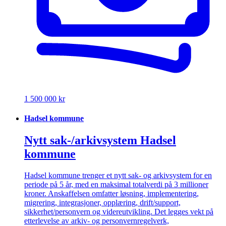
1 500 000 kr
Hadsel kommune
Nytt sak-/arkivsystem Hadsel
kommune
Hadsel kommune trenger et nytt sak- og arkivsystem for en
periode på 5 år, med en maksimal totalverdi på 3 millioner
kroner. Anskaffelsen omfatter løsning, implementering,
migrering, integrasjoner, opplæring, drift/support,
sikkerhet/personvern og videreutvikling. Det legges vekt på
etterlevelse av arkiv- og personvernregelverk,