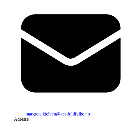
margrete.kjelven@vestfoldfylke.no
Adresse