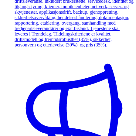
driftsleveranse, inkludert brukerstøtte, servicedesk, identitet og
tilgangsstyring, klienter, mobile enheter, nettverk, server- og
skytjenester, applikasjonsdrift, backup, gjenoppretting,
sikkerhetsovervåking, hendelseshåndtering, dokumentasjon,
rapportering, etablering, overgang, samhandling med
tredjepartsleverandører og exit-bistand. Tjenestene skal
leveres i Trøndelag. Tildelingskriteriene er kvalitet,
driftsmodell og fremtidsrobusthet (35%), sikkerhet,
personvern og etterlevelse (30%), og pris (35%).