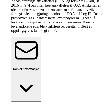
73 om offentlige anskaffelser (LOA) og forskrift 12. august
2016 nr. 974 om offentlige anskaffelser (FOA). Anskaffelsen
gjennomførtes som en konkurranse med forhandling etter
forutgående kunngjøring i henhold til FOA del I og III. Denne
prosedyren ga alle interesserte leverandører mulighet til å
levere en forespørsel om å delta i konkurransen. Bare de
leverandørene som ble kvalifisert og deretter invitert av
oppdragsgiver, kunne gi tilbud.
Kontaktinformasjon