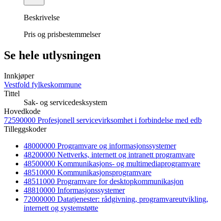
Beskrivelse
Pris og prisbestemmelser
Se hele utlysningen
Innkjøper
Vestfold fylkeskommune
Tittel
Sak- og servicedesksystem
Hovedkode
72590000 Profesjonell servicevirksomhet i forbindelse med edb
Tilleggskoder
48000000 Programvare og informasjonssystemer
48200000 Nettverks, internett og intranett programvare
48500000 Kommunikasjons- og multimediaprogramvare
48510000 Kommunikasjonsprogramvare
48511000 Programvare for desktopkommunikasjon
48810000 Informasjonssystemer
72000000 Datatjenester: rådgivning, programvareutvikling,
internett og systemstøtte