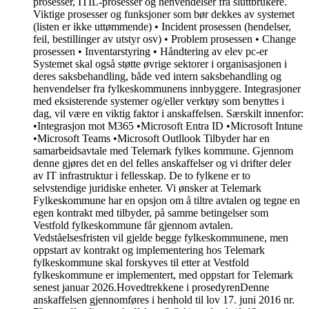
prosesser, ITIL-prosesser og henvendelser fra sluttbrukere.
Viktige prosesser og funksjoner som bør dekkes av systemet
(listen er ikke uttømmende) • Incident prosessen (hendelser,
feil, bestillinger av utstyr osv) • Problem prosessen • Change
prosessen • Inventarstyring • Håndtering av elev pc-er
Systemet skal også støtte øvrige sektorer i organisasjonen i
deres saksbehandling, både ved intern saksbehandling og
henvendelser fra fylkeskommunens innbyggere. Integrasjoner
med eksisterende systemer og/eller verktøy som benyttes i
dag, vil være en viktig faktor i anskaffelsen. Særskilt innenfor:
•Integrasjon mot M365 •Microsoft Entra ID •Microsoft Intune
•Microsoft Teams •Microsoft Outllook Tilbyder har en
samarbeidsavtale med Telemark fylkes kommune. Gjennom
denne gjøres det en del felles anskaffelser og vi drifter deler
av IT infrastruktur i fellesskap. De to fylkene er to
selvstendige juridiske enheter. Vi ønsker at Telemark
Fylkeskommune har en opsjon om å tiltre avtalen og tegne en
egen kontrakt med tilbyder, på samme betingelser som
Vestfold fylkeskommune får gjennom avtalen.
Vedståelsesfristen vil gjelde begge fylkeskommunene, men
oppstart av kontrakt og implementering hos Telemark
fylkeskommune skal forskyves til etter at Vestfold
fylkeskommune er implementert, med oppstart for Telemark
senest januar 2026.
Hovedtrekkene i prosedyren
Denne
anskaffelsen gjennomføres i henhold til lov 17. juni 2016 nr.