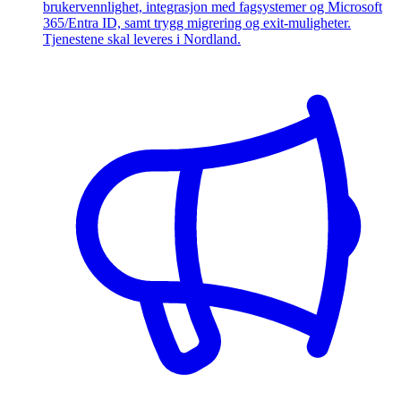
brukervennlighet, integrasjon med fagsystemer og Microsoft
365/Entra ID, samt trygg migrering og exit-muligheter.
Tjenestene skal leveres i Nordland.