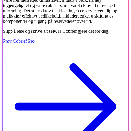
være fremtidsrettet, driftssikker, intuitiv i bruk, ha høy
tilgjengelighet og være robust, samt ivareta krav til universell
utforming. Det stilles krav til at løsningen er servicevennlig og
muliggjør effektivt vedlikehold, inkludert enkel utskifting av
komponenter og tilgang på reservedeler over tid.
Slipp å lese og skrive alt selv, la Cobrief gjøre det for deg!
Prøv Cobrief Pro