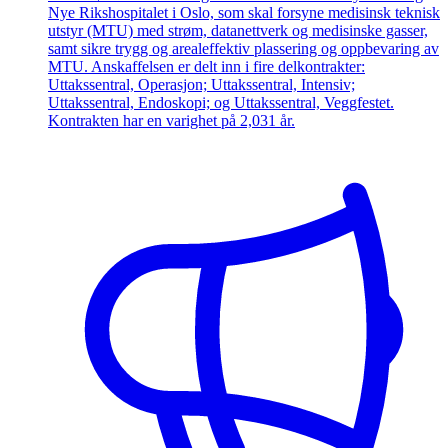
Nye Rikshospitalet i Oslo, som skal forsyne medisinsk teknisk
utstyr (MTU) med strøm, datanettverk og medisinske gasser,
samt sikre trygg og arealeffektiv plassering og oppbevaring av
MTU. Anskaffelsen er delt inn i fire delkontrakter:
Uttakssentral, Operasjon; Uttakssentral, Intensiv;
Uttakssentral, Endoskopi; og Uttakssentral, Veggfestet.
Kontrakten har en varighet på 2,031 år.