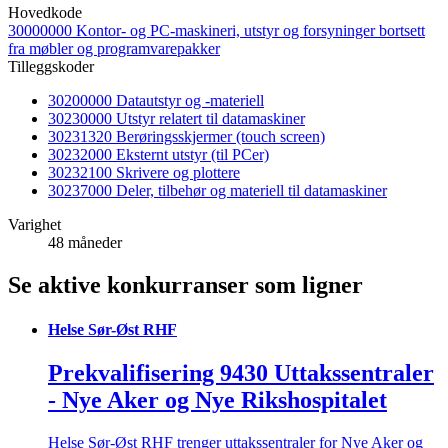
Hovedkode
30000000 Kontor- og PC-maskineri, utstyr og forsyninger bortsett
fra møbler og programvarepakker
Tilleggskoder
30200000 Datautstyr og -materiell
30230000 Utstyr relatert til datamaskiner
30231320 Berøringsskjermer (touch screen)
30232000 Eksternt utstyr (til PCer)
30232100 Skrivere og plottere
30237000 Deler, tilbehør og materiell til datamaskiner
Varighet
48 måneder
Se aktive konkurranser som ligner
Helse Sør-Øst RHF
Prekvalifisering 9430 Uttakssentraler
- Nye Aker og Nye Rikshospitalet
Helse Sør-Øst RHF trenger uttakssentraler for Nye Aker og