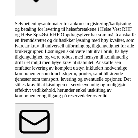
Selvbetjeningsautomater for ankomstregistrering/kartløsning
og betaling for levering til helseforetakene i Helse Vest RHF
og Helse Sør-Øst RHF Oppdragsgiver har som mål å anskaffe
en fremtidsrettet og driftssikker løsning med høy kvalitet, som
ivaretar krav til universell utforming og tilgjengelighet for alle
brukergrupper. Løsningen skal være intuitiv i bruk, ha høy
tilgjengelighet, og være robust med hensyn til kontinuerlig
drift i et miljø med høye krav til stabilitet. Anskaffelsen
omfatter levering av komplett utstyr, inkludert nødvendige
komponenter som touch-skjerm, printer, samt tilhørende
tjenester som transport, levering og eventuelle opsjoner. Det
stilles krav til at løsningen er servicevennlig og muliggjør
effektivt vedlikehold, herunder enkel utskifting av
komponenter og tilgang på reservedeler over tid.