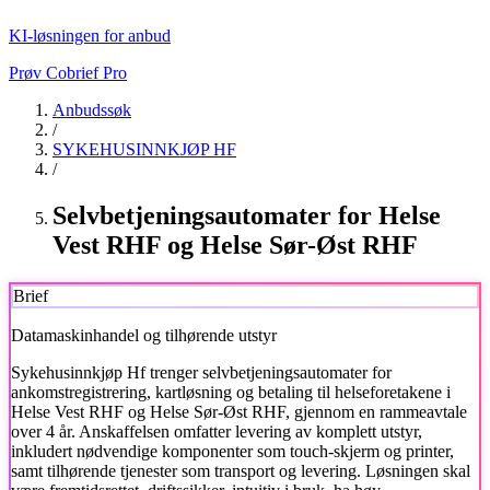
KI-løsningen for anbud
Prøv Cobrief Pro
Anbudssøk
/
SYKEHUSINNKJØP HF
/
Selvbetjeningsautomater for Helse
Vest RHF og Helse Sør-Øst RHF
Brief
Datamaskinhandel og tilhørende utstyr
Sykehusinnkjøp Hf
trenger selvbetjeningsautomater for
ankomstregistrering, kartløsning og betaling til helseforetakene i
Helse Vest RHF og Helse Sør-Øst RHF, gjennom en rammeavtale
over 4 år. Anskaffelsen omfatter levering av komplett utstyr,
inkludert nødvendige komponenter som touch-skjerm og printer,
samt tilhørende tjenester som transport og levering. Løsningen skal