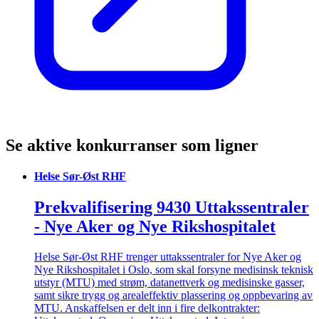
Se aktive konkurranser som ligner
Helse Sør-Øst RHF
Prekvalifisering 9430 Uttakssentraler
- Nye Aker og Nye Rikshospitalet
Helse Sør-Øst RHF trenger uttakssentraler for Nye Aker og
Nye Rikshospitalet i Oslo, som skal forsyne medisinsk teknisk
utstyr (MTU) med strøm, datanettverk og medisinske gasser,
samt sikre trygg og arealeffektiv plassering og oppbevaring av
MTU. Anskaffelsen er delt inn i fire delkontrakter: