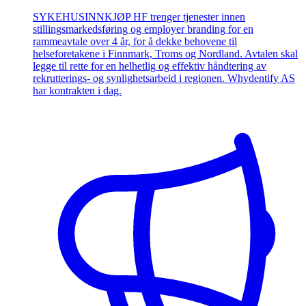
SYKEHUSINNKJØP HF trenger tjenester innen
stillingsmarkedsføring og employer branding for en
rammeavtale over 4 år, for å dekke behovene til
helseforetakene i Finnmark, Troms og Nordland. Avtalen skal
legge til rette for en helhetlig og effektiv håndtering av
rekrutterings- og synlighetsarbeid i regionen. Whydentify AS
har kontrakten i dag.