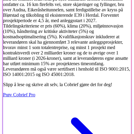
omfatter ca. 16 km firefelts vei, store skjæringer og fyllinger, bru
over Audna, Eikeråsheitunnelen, samt ferdigstillelse av kryss på
Blørstad og tilkobling til eksisterende E39 i Herdal. Forventet
prosjektperiode er 4,5 år, med anleggsstart i 2027.
Tildelingskriteriene er pris (60%), klima (20%), miljøinnovasjon
(10%), håndtering av kritiske aktiviteter (5%) og
kostnadsoptimalisering (5%). Kvalifikasjonskrav inkluderer at
leverandøren skal ha gjennomført 3 relevante anleggsprosjekter,
hvorav minst 1 som totalentreprise, og minst 1 prosjekt med
kontraktsverdi over 2 milliarder kroner og de to øvrige over 1
milliard kroner (i 2026-kroner), samt at leverandørens egne ansatte
har utført minimum 15% av prosjektenes timeomfang.
Leverandøren må også være sertifisert i henhold til ISO 9001:2015,
ISO 14001:2015 og ISO 45001:2018.
Slipp å lese og skrive alt selv, la Cobrief gjøre det for deg!
Prøv Cobrief Pro