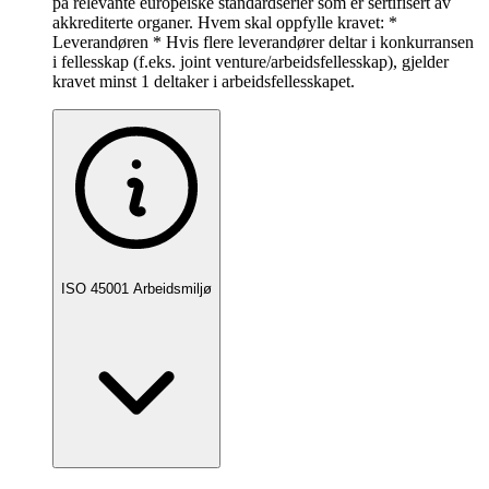
på relevante europeiske standardserier som er sertifisert av
akkrediterte organer. Hvem skal oppfylle kravet: *
Leverandøren * Hvis flere leverandører deltar i konkurransen
i fellesskap (f.eks. joint venture/arbeidsfellesskap), gjelder
kravet minst 1 deltaker i arbeidsfellesskapet.
ISO 45001 Arbeidsmiljø