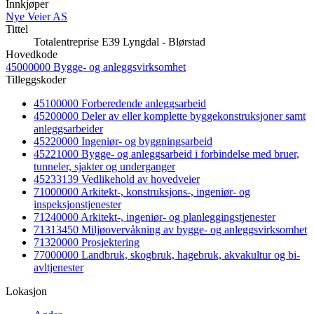
Innkjøper
Nye Veier AS
Tittel
Totalentreprise E39 Lyngdal - Blørstad
Hovedkode
45000000 Bygge- og anleggsvirksomhet
Tilleggskoder
45100000 Forberedende anleggsarbeid
45200000 Deler av eller komplette byggekonstruksjoner samt
anleggsarbeider
45220000 Ingeniør- og byggningsarbeid
45221000 Bygge- og anleggsarbeid i forbindelse med bruer,
tunneler, sjakter og underganger
45233139 Vedlikehold av hovedveier
71000000 Arkitekt-, konstruksjons-, ingeniør- og
inspeksjonstjenester
71240000 Arkitekt-, ingeniør- og planleggingstjenester
71313450 Miljøovervåkning av bygge- og anleggsvirksomhet
71320000 Prosjektering
77000000 Landbruk, skogbruk, hagebruk, akvakultur og bi-
avltjenester
Lokasjon