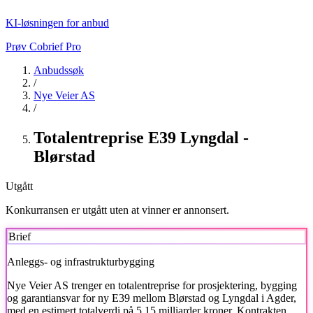
KI-løsningen for anbud
Prøv Cobrief Pro
Anbudssøk
/
Nye Veier AS
/
Totalentreprise E39 Lyngdal -
Blørstad
Utgått
Konkurransen er utgått uten at vinner er annonsert.
Brief
Anleggs- og infrastrukturbygging
Nye Veier AS
trenger en totalentreprise for prosjektering, bygging
og garantiansvar for ny E39 mellom Blørstad og Lyngdal i Agder,
med en estimert totalverdi på 5,15 milliarder kroner. Kontrakten