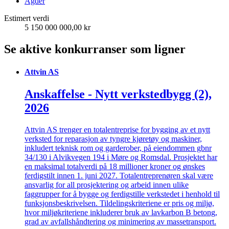
Agder
Estimert verdi
5 150 000 000,00 kr
Se aktive konkurranser som ligner
Attvin AS
Anskaffelse - Nytt verkstedbygg (2),
2026
Attvin AS trenger en totalentreprise for bygging av et nytt
verksted for reparasjon av tyngre kjøretøy og maskiner,
inkludert teknisk rom og garderober, på eiendommen gbnr
34/130 i Alvikvegen 194 i Møre og Romsdal. Prosjektet har
en maksimal totalverdi på 18 millioner kroner og ønskes
ferdigstilt innen 1. juni 2027. Totalentreprenøren skal være
ansvarlig for all prosjektering og arbeid innen ulike
faggrupper for å bygge og ferdigstille verkstedet i henhold til
funksjonsbeskrivelsen. Tildelingskriteriene er pris og miljø,
hvor miljøkriteriene inkluderer bruk av lavkarbon B betong,
grad av avfallshåndtering og minimering av massetransport.