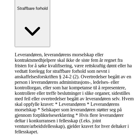
Straffbare forhold
Leverandøren, leverandørens morselskap eller
kontraktsmedhjelpere skal ikke de siste fem år regnet fra
fristen for å søke kvalifisering, være rettskraftig dømt eller ha
vedtatt forelegg for straffbare forhold som nevnt i
anskaffelsesforskriften § 24-2 (2). Overtredelser begått av en
person i leverandørens administrasjons-, ledelses- eller
kontrollorgan, eller som har kompetanse til å representere,
kontrollere eller treffe beslutninger i slike organer, sidestilles
med feil eller overtredelser begått av leverandøren selv. Hvem
skal oppfylle kravet: * Leverandøren * Leverandørens
morselskap * Selskaper som leverandøren støtter seg på
gjennom forpliktelseserklæring * Hvis flere leverandører
deltar i konkurransen i fellesskap (f.eks. joint
venture/arbeidsfellesskap), gjelder kravet for hver deltaker i
fellesskapet.