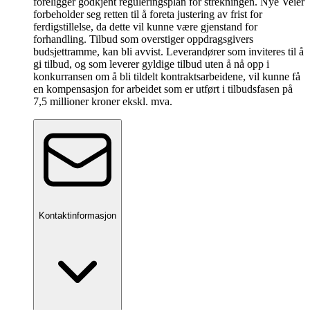
foreligger godkjent reguleringsplan for strekningen. Nye Veier
forbeholder seg retten til å foreta justering av frist for
ferdigstillelse, da dette vil kunne være gjenstand for
forhandling. Tilbud som overstiger oppdragsgivers
budsjettramme, kan bli avvist. Leverandører som inviteres til å
gi tilbud, og som leverer gyldige tilbud uten å nå opp i
konkurransen om å bli tildelt kontraktsarbeidene, vil kunne få
en kompensasjon for arbeidet som er utført i tilbudsfasen på
7,5 millioner kroner ekskl. mva.
Kontaktinformasjon