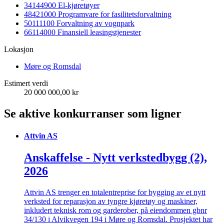
34144900 El-kjøretøyer
48421000 Programvare for fasilitetsforvaltning
50111100 Forvaltning av vognpark
66114000 Finansiell leasingstjenester
Lokasjon
Møre og Romsdal
Estimert verdi
20 000 000,00 kr
Se aktive konkurranser som ligner
Attvin AS
Anskaffelse - Nytt verkstedbygg (2),
2026
Attvin AS trenger en totalentreprise for bygging av et nytt
verksted for reparasjon av tyngre kjøretøy og maskiner,
inkludert teknisk rom og garderober, på eiendommen gbnr
34/130 i Alvikvegen 194 i Møre og Romsdal. Prosjektet har