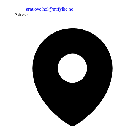
arnt.ove.hol@mrfylke.no
Adresse