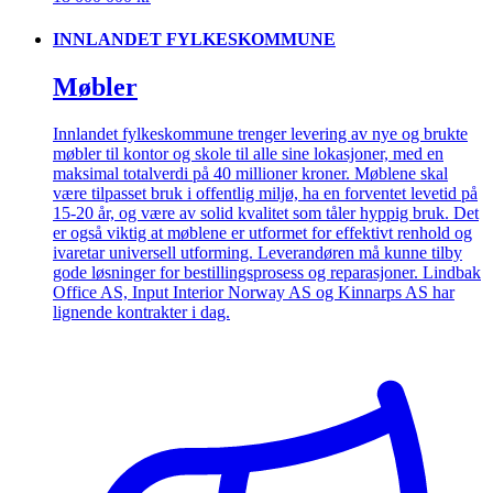
INNLANDET FYLKESKOMMUNE
Møbler
Innlandet fylkeskommune trenger levering av nye og brukte
møbler til kontor og skole til alle sine lokasjoner, med en
maksimal totalverdi på 40 millioner kroner. Møblene skal
være tilpasset bruk i offentlig miljø, ha en forventet levetid på
15-20 år, og være av solid kvalitet som tåler hyppig bruk. Det
er også viktig at møblene er utformet for effektivt renhold og
ivaretar universell utforming. Leverandøren må kunne tilby
gode løsninger for bestillingsprosess og reparasjoner. Lindbak
Office AS, Input Interior Norway AS og Kinnarps AS har
lignende kontrakter i dag.