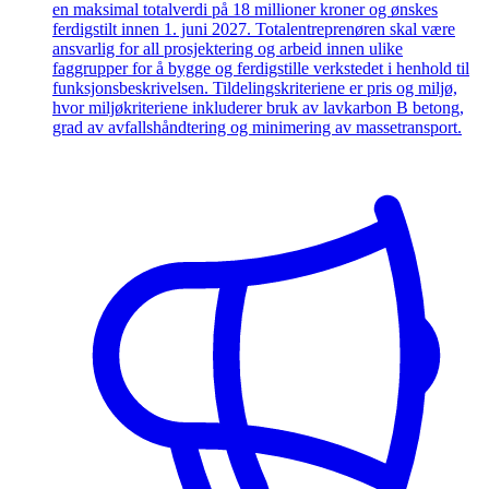
en maksimal totalverdi på 18 millioner kroner og ønskes
ferdigstilt innen 1. juni 2027. Totalentreprenøren skal være
ansvarlig for all prosjektering og arbeid innen ulike
faggrupper for å bygge og ferdigstille verkstedet i henhold til
funksjonsbeskrivelsen. Tildelingskriteriene er pris og miljø,
hvor miljøkriteriene inkluderer bruk av lavkarbon B betong,
grad av avfallshåndtering og minimering av massetransport.