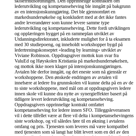
skolefritidsordningen. Den opprinnelige kontrakten om
lederutvikling og kompetanseheving ble inngått på bakgrunn
av en intensjonskunngjøring. Det ble gjennomført en
markedsundersøkelse og konkludert med at det ikke fantes
andre leverandører som kunne levere samme type
lederutvikling og kompetanseheving. Dette fordi utviklingen
og opplæringen bygget på en rammeplan utviklet av
Utdanningsdirektoratet, inkluderte mulighet for å ta eksamen
med 30 studiepoeng, og inneholdt workshopper bygd på
ledertreningskonseptet «leading by learning» utviklet av
Viviane Robinson. Oppdragsgiver mottok kun svar fra
ValuEd og Høyskolen Kristiania på markedsundersøkelsen,
og mottok ikke noen klager på intensjonskunngjøringen.
Avtalen ble derfor inngått, og det eneste som nå gjenstår er
workshoppene. Den ønskede endringen av avtalen vil
innebære at ledere fra grunnskolen vil kunne delta på en av de
to siste workshoppene, med mål om at oppdragsgivers ledere
innen skole vil kunne dra nytte av synergieffekter basert på
tidligere levert lederutvikling og kompetanseheving.
Oppdragsgivers opprinnelige kontrakt omfattet
kompetanseheving for ledere innen SFO. Tilleggsleveransen
vil i dette tilfellet være at flere vil delta i kompetansehevingens
siste workshop, og vil således føre til en økning i avtalens
omfang og pris. Tjenesten som leveres må være kompatibel
med tjenesten som så langt har blitt levert som en del av den