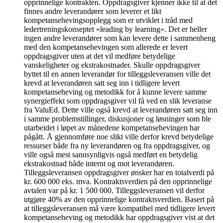
opprinnelige kontrakten. Oppdragsgiver kjenner ikke til at det
finnes andre leverandører som leverer et likt
kompetansehevingsopplegg som er utviklet i tråd med
ledertreningskonseptet «leading by learning». Det er heller
ingen andre leverandører som kan levere dette i sammenheng
med den kompetansehevingen som allerede er levert
oppdragsgiver uten at det vil medføre betydelige
vanskeligheter og ekstrakostnader. Skulle oppdragsgiver
byttet til en annen leverandør for tilleggsleveransen ville det
krevd at leverandøren satt seg inn i tidligere levert
kompetanseheving og metodikk for å kunne levere samme
synergieffekt som oppdragsgiver vil få ved en slik leveranse
fra ValuEd. Dette ville også krevd at leverandøren satt seg inn
i samme problemstillinger, diskusjoner og løsninger som ble
utarbeidet i løpet av månedene kompetansehevingen har
pågått. Å gjennomføre noe slikt ville derfor krevd betydelige
ressurser både fra ny leverandøren og fra oppdragsgiver, og
ville også mest sannsynligvis også medført en betydelig
ekstrakostnad både internt og mot leverandøren.
Tilleggsleveransen oppdragsgiver ønsker har en totalverdi på
kr. 600 000 eks. mva. Kontraktsverdien på den opprinnelige
avtalen var på kr. 1 500 000. Tilleggsleveransen vil derfor
utgjøre 40% av den opprinnelige kontraktsverdien. Basert på
at tilleggsleveransen må være kompatibel med tidligere levert
kompetanseheving og metodikk har oppdragsgiver vist at det