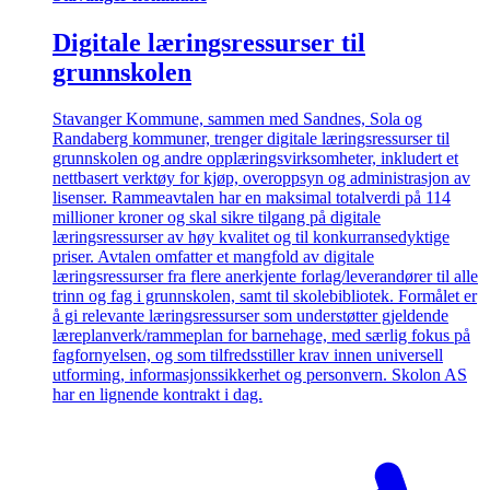
Digitale læringsressurser til
grunnskolen
Stavanger Kommune, sammen med Sandnes, Sola og
Randaberg kommuner, trenger digitale læringsressurser til
grunnskolen og andre opplæringsvirksomheter, inkludert et
nettbasert verktøy for kjøp, overoppsyn og administrasjon av
lisenser. Rammeavtalen har en maksimal totalverdi på 114
millioner kroner og skal sikre tilgang på digitale
læringsressurser av høy kvalitet og til konkurransedyktige
priser. Avtalen omfatter et mangfold av digitale
læringsressurser fra flere anerkjente forlag/leverandører til alle
trinn og fag i grunnskolen, samt til skolebibliotek. Formålet er
å gi relevante læringsressurser som understøtter gjeldende
læreplanverk/rammeplan for barnehage, med særlig fokus på
fagfornyelsen, og som tilfredsstiller krav innen universell
utforming, informasjonssikkerhet og personvern. Skolon AS
har en lignende kontrakt i dag.