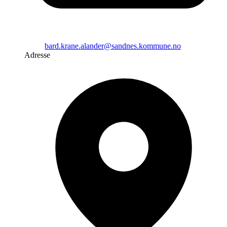
bard.krane.alander@sandnes.kommune.no
Adresse