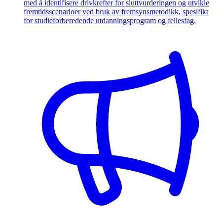
med å identifisere drivkrefter for sluttvurderingen og utvikle
fremtidsscenarioer ved bruk av fremsynsmetodikk, spesifikt
for studieforberedende utdanningsprogram og fellesfag.