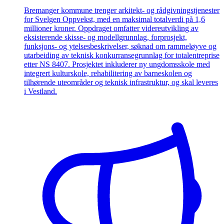
Bremanger kommune trenger arkitekt- og rådgivningstjenester
for Svelgen Oppvekst, med en maksimal totalverdi på 1,6
millioner kroner. Oppdraget omfatter videreutvikling av
eksisterende skisse- og modellgrunnlag, forprosjekt,
funksjons- og ytelsesbeskrivelser, søknad om rammeløyve og
utarbeiding av teknisk konkurransegrunnlag for totalentreprise
etter NS 8407. Prosjektet inkluderer ny ungdomsskole med
integrert kulturskole, rehabilitering av barneskolen og
tilhørende uteområder og teknisk infrastruktur, og skal leveres
i Vestland.