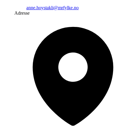
anne.hoystakli@mrfylke.no
Adresse