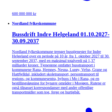
600 000 000 kr
Nordland fylkeskommune
Bussdrift Indre Helgeland 01.10.2027-
30.09.2037
Nordland fylkeskommune trenger busstjenester for Indre
Helgeland over en periode på 10 år, fra 1. oktober 2027 til 30.
september 2037, med en maksimal totalverdi på 1,37
milliarder kroner. Tjenestene omfatter busstransport i
kommunene Rana, Hemnes, Nesna, Lurøy, Vefsn, Grane og
Hattfjelldal, inkludert skoletransport, persontransport til
regions- og kommunesentra, bybuss i Mo i Rana, og en
bestillingsløsning for bynære områder i Mosjøen. Rutene er
også tilpasset korrespondanser med andre offentlige
transportmidler som tog, ferge og hurtigbåt.