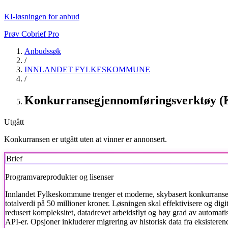
KI-løsningen for anbud
Prøv Cobrief Pro
Anbudssøk
/
INNLANDET FYLKESKOMMUNE
/
Konkurransegjennomføringsverktøy (
Utgått
Konkurransen er utgått uten at vinner er annonsert.
Brief
Programvareprodukter og lisenser
Innlandet Fylkeskommune
trenger et moderne, skybasert konkurran
totalverdi på 50 millioner kroner. Løsningen skal effektivisere og digi
redusert kompleksitet, datadrevet arbeidsflyt og høy grad av automati
API-er. Opsjoner inkluderer migrering av historisk data fra eksister