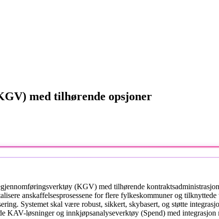
KGV) med tilhørende opsjoner
segjennomføringsverktøy (KGV) med tilhørende kontraktsadministrasjo
talisere anskaffelsesprosessene for flere fylkeskommuner og tilknyttede v
sering. Systemet skal være robust, sikkert, skybasert, og støtte integr
ende KAV-løsninger og innkjøpsanalyseverktøy (Spend) med integrasjon m