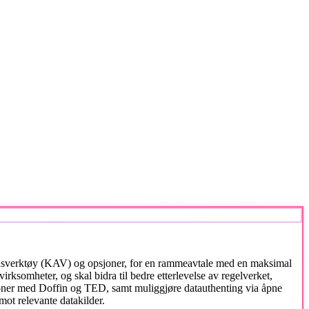
nsverktøy (KAV) og opsjoner, for en rammeavtale med en maksimal
irksomheter, og skal bidra til bedre etterlevelse av regelverket,
asjoner med Doffin og TED, samt muliggjøre datauthenting via åpne
ot relevante datakilder.