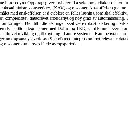
e i prosedyren
Oppdragsgiver inviterer til å søke om deltakelse i konk
aktsadministrasjonsverktøy (KAV) og opsjoner. Anskaffelsen gjennomf
 med anskaffelsen er å etablere en felles løsning som skal effektivis
sert kompleksitet, datadrevet arbeidsflyt og høy grad av automatisering.
føringen. Den tilbudte løsningen skal være robust, sikker og utviklet 
gen skal støtte integrasjoner med Doffin og TED, samt kunne levere kor
te datadrevet utvikling og tilknytning til andre systemer. Rammeavta
ingerInnkjøpsanalyseverktøy (Spend) med integrasjon mot relevante da
g opsjoner kan utøves i hele avropsperioden.