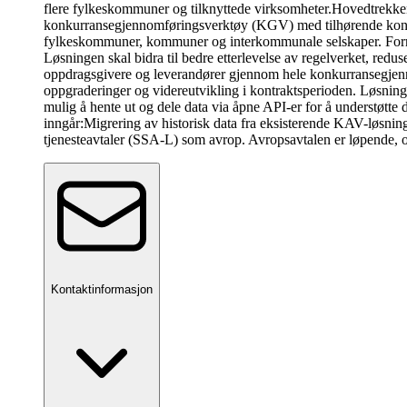
flere fylkeskommuner og tilknyttede virksomheter.
Hovedtrekken
konkurransegjennomføringsverktøy (KGV) med tilhørende kontr
fylkeskommuner, kommuner og interkommunale selskaper. Formålet
Løsningen skal bidra til bedre etterlevelse av regelverket, redu
oppdragsgivere og leverandører gjennom hele konkurransegjennom
oppgraderinger og videreutvikling i kontraktsperioden. Løsnin
mulig å hente ut og dele data via åpne API-er for å understøt
inngår:Migrering av historisk data fra eksisterende KAV-løsn
tjenesteavtaler (SSA-L) som avrop. Avropsavtalen er løpende, o
Kontaktinformasjon