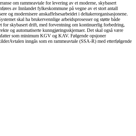
urranse om rammeavtale for levering av et moderne, skybasert
øres av Innlandet fylkeskommune på vegne av et stort antall
ere og modernisere anskaffelsesarbeidet i deltakerorganisasjonene.
 Systemet skal ha brukervennlige arbeidsprosesser og støtte både
for skybasert drift, med forventning om kontinuerlig forbedring,
rekte og automatiserte kunngjøringsskjemaer. Det skal også være
len omfatter som minimum KGV og KAV. Følgende opsjoner
takilderAvtalen inngås som en rammeavtale (SSA-R) med etterfølgende