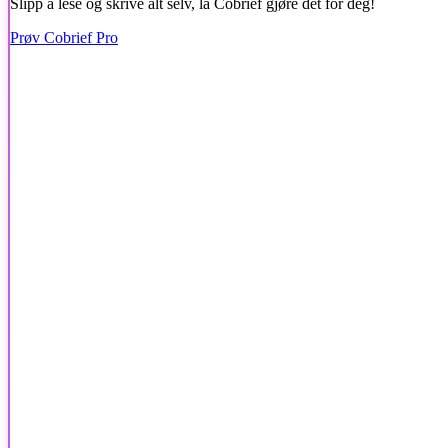
Slipp å lese og skrive alt selv, la Cobrief gjøre det for deg!
Prøv Cobrief Pro