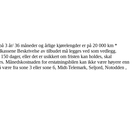
er på 3 år/ 36 måneder og årlige kjørelengder er på 20 000 km *
ssene Beskrivelse av tilbudet må legges ved som vedlegg.
50 dager, eller det er usikkert om fristen kan holdes, skal
everes. Månedskostnaden for erstatningsbilen kan ikke være høyere enn
må være fra sone 3 eller sone 6, Midt-Telemark, Seljord, Notodden ,