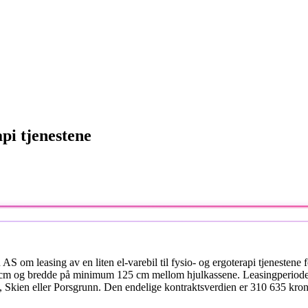
api tjenestene
m leasing av en liten el-varebil til fysio- og ergoterapi tjenestene for
m og bredde på minimum 125 cm mellom hjulkassene. Leasingperioden 
, Skien eller Porsgrunn. Den endelige kontraktsverdien er 310 635 kron