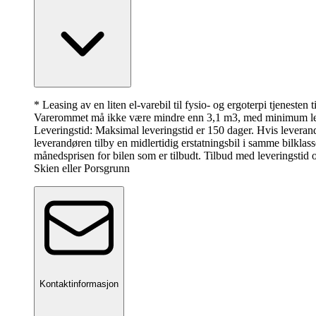
* Leasing av en liten el-varebil til fysio- og ergoterpi tjeneste
Varerommet må ikke være mindre enn 3,1 m3, med minimum len
Leveringstid: Maksimal leveringstid er 150 dager. Hvis leverandø
leverandøren tilby en midlertidig erstatningsbil i samme bilklas
månedsprisen for bilen som er tilbudt. Tilbud med leveringstid o
Skien eller Porsgrunn
Kontaktinformasjon