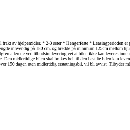
n til frakt av hjelpemidler. * 2-3 seter * Hengerfeste * Leasingperioden 
gde innvendig på 180 cm, og bredde på minimum 125cm mellom hjulka
ren allerede ved tilbudsinnlevering vet at bilen ikke kan leveres innen 1
se. Den midlertidige bilen skal brukes helt til den bestilte bilen kan l
ver 150 dager, uten midlertidig erstatningsbil, vil bli avvist. Tilbyder 