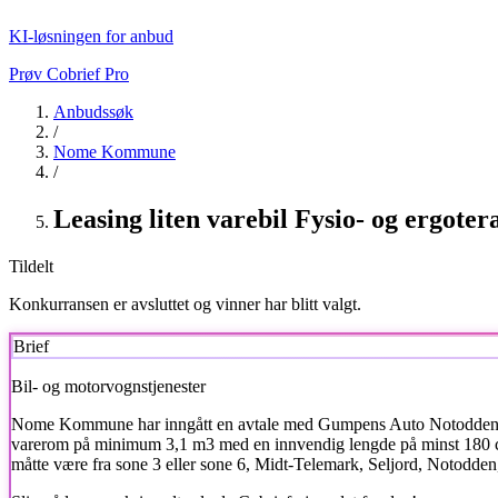
KI-løsningen for anbud
Prøv Cobrief Pro
Anbudssøk
/
Nome Kommune
/
Leasing liten varebil Fysio- og ergoter
Tildelt
Konkurransen er avsluttet og vinner har blitt valgt.
Brief
Bil- og motorvognstjenester
Nome Kommune
har inngått en avtale med Gumpens Auto Notodden AS o
varerom på minimum 3,1 m3 med en innvendig lengde på minst 180 c
måtte være fra sone 3 eller sone 6, Midt-Telemark, Seljord, Notodden